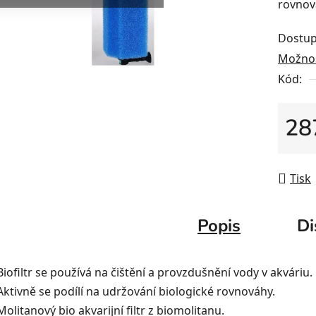
rovnov
Dostup
Možnos
Kód:
28
Měrná
Tisk
Popis
Di
Biofiltr se používá na čištění a provzdušnění vody v akváriu.
Aktivně se podílí na udržování biologické rovnováhy.
Molitanový bio akvarijní filtr z biomolitanu.