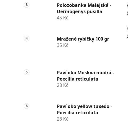
Polozobanka Malajská -
Dermogenys pusilla
45 Kč
Mražené rybičky 100 gr
35 Kč
Paví oko Moskva modrá -
Poecilia reticulata
28 Kč
Paví oko yellow tuxedo -
Poecilia reticulata
28 Kč