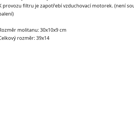
K provozu filtru je zapotřebí vzduchovací motorek. (není so
balení)
Rozměr molitanu: 30x10x9 cm
Celkový rozměr: 39x14