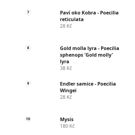
Paví oko Kobra - Poecilia
reticulata
28 Kč
Gold molla lyra - Poecilia
sphenops 'Gold molly'
lyra
38 Kč
Endler samice - Poecilia
Wingei
28 Kč
Mysis
180 Kč