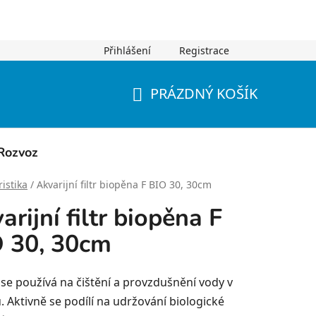
Přihlášení
Registrace
PRÁZDNÝ KOŠÍK
NÁKUPNÍ
KOŠÍK
Rozvoz
istika
/
Akvarijní filtr biopěna F BIO 30, 30cm
arijní filtr biopěna F
 30, 30cm
r se používá na čištění a provzdušnění vody v
. Aktivně se podílí na udržování biologické