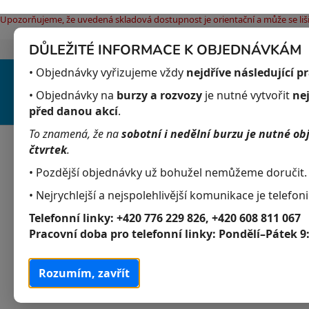
Upozorňujeme, že uvedená skladová dostupnost je orientační a může se liši
DŮLEŽITÉ INFORMACE K OBJEDNÁVKÁM
Jak nakupovat
Obchodní podmínky
Pod
Přejít
• Objednávky vyřizujeme vždy
nejdříve následující p
na
obsah
• Objednávky na
burzy a rozvozy
je nutné vytvořit
ne
před danou akcí
.
To znamená, že na
sobotní i nedělní burzu je nutné ob
Akvaristika
Obchodní podmínky
čtvrtek
.
• Pozdější objednávky už bohužel nemůžeme doručit.
P
K
Přeskočit
• Nejrychlejší a nejspolehlivější komunikace je telefoni
Akvaristika
a
kategorie
o
Telefonní linky:
+420 776 229 826, +420 608 811 067
t
s
Akvarijní živočichové
Pracovní doba pro telefonní linky:
Pondělí–Pátek 9
e
t
g
Akvarijní rostliny
r
o
Rozumím, zavřít
a
r
Krmivo
i
n