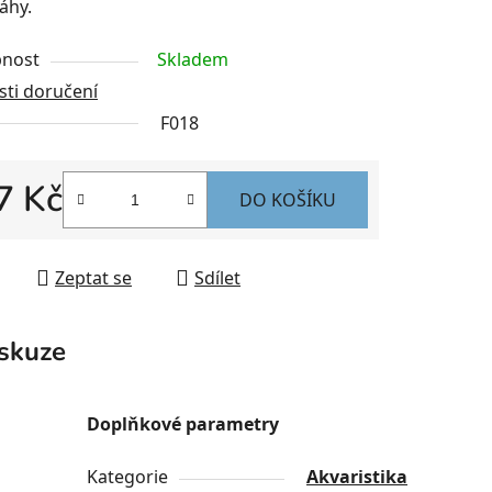
áhy.
nost
Skladem
ti doručení
F018
7 Kč
DO KOŠÍKU
 cena:
Zeptat se
Sdílet
skuze
Doplňkové parametry
Kategorie
Akvaristika