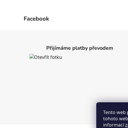
Facebook
Z
á
Přijímáme platby převodem
p
a
t
í
Tento web 
tohoto webu
informací
z