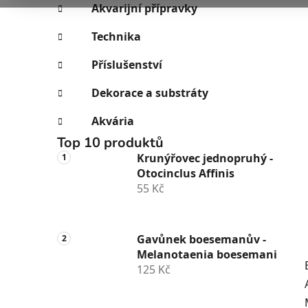
e
n
Akvarijní přípravky
í
Technika
p
a
Příslušenství
n
Dekorace a substráty
e
l
Akvária
Top 10 produktů
Krunýřovec jednopruhý -
Otocinclus Affinis
55 Kč
Gavůnek boesemanův -
Melanotaenia boesemani
125 Kč