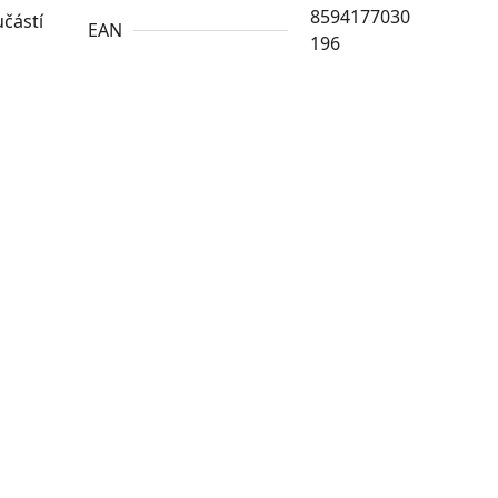
8594177030
učástí
EAN
196