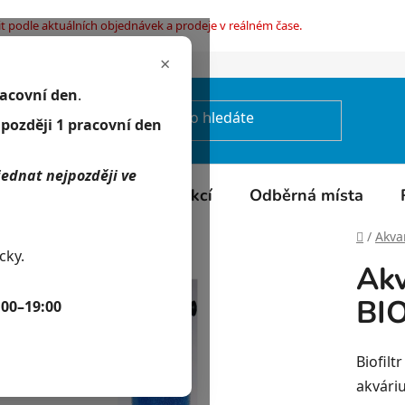
t podle aktuálních objednávek a prodeje v reálném čase.
×
mínky ochrany osobních údajů
racovní den
.
jpozději 1 pracovní den
jednat nejpozději ve
Kontakty
Kalendář akcí
Odběrná místa
Domů
/
Akvar
cky.
Akv
BIO
:00–19:00
Biofilt
akváriu