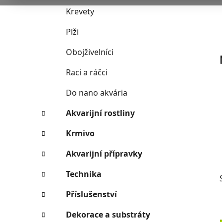
n
e
n
Krevety
í
Plži
p
a
Obojživelníci
n
Raci a ráčci
e
l
Do nano akvária
Akvarijní rostliny
Krmivo
Akvarijní přípravky
Technika
Příslušenství
Dekorace a substráty