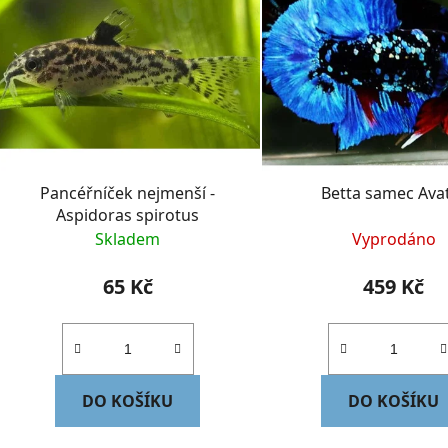
p
s
p
r
o
d
Pancéřníček nejmenší -
Betta samec Ava
u
Aspidoras spirotus
k
Skladem
Vyprodáno
t
ů
65 Kč
459 Kč
DO KOŠÍKU
DO KOŠÍKU