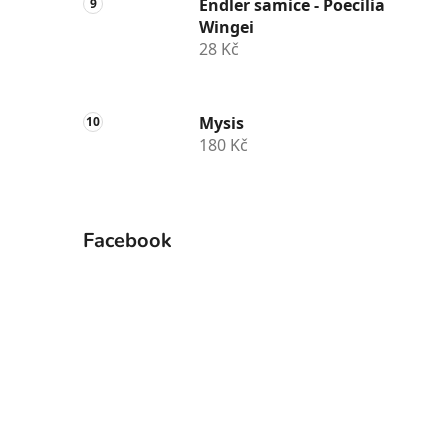
Endler samice - Poecilia
Wingei
28 Kč
Mysis
180 Kč
Facebook