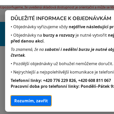
Upozorňujeme, že uvedená skladová dostupnost je orientační a může se liši
Přejít
DŮLEŽITÉ INFORMACE K OBJEDNÁVKÁM
Jak nakupovat
Obchodní podmínky
Pod
na
• Objednávky vyřizujeme vždy
nejdříve následující p
obsah
• Objednávky na
burzy a rozvozy
je nutné vytvořit
ne
před danou akcí
.
To znamená, že na
sobotní i nedělní burzu je nutné ob
Akvaristika
Obchodní podmínky
čtvrtek
.
• Pozdější objednávky už bohužel nemůžeme doručit.
Domů
/
Akvaristika
/
Akvarijní živočichové
• Nejrychlejší a nejspolehlivější komunikace je telefoni
P
K
Přeskočit
Akvaristika
a
kategorie
o
Telefonní linky:
+420 776 229 826, +420 608 811 067
t
Pracovní doba pro telefonní linky:
Pondělí–Pátek 9
s
Akvarijní živočichové
e
t
g
Akvarijní ryby
r
Rozumím, zavřít
o
a
r
Krabi
i