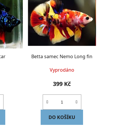
n
í
p
r
o
d
u
k
tar
Betta samec Nemo Long fin
t
ů
Vyprodáno
399 Kč
DO KOŠÍKU