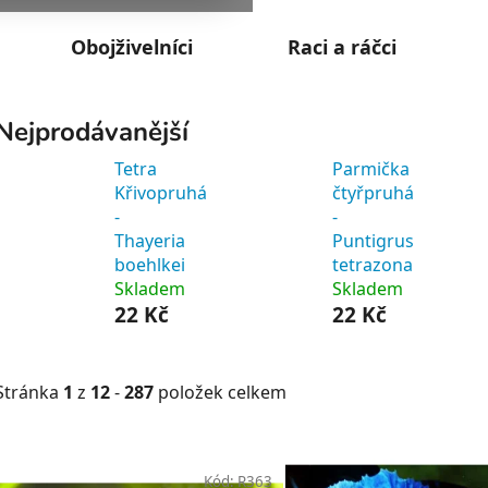
Obojživelníci
Raci a ráčci
Nejprodávanější
Tetra
Parmička
Křivopruhá
čtyřpruhá
-
-
Thayeria
Puntigrus
boehlkei
tetrazona
Skladem
Skladem
22 Kč
22 Kč
Stránka
1
z
12
-
287
položek celkem
V
ý
Kód:
R363