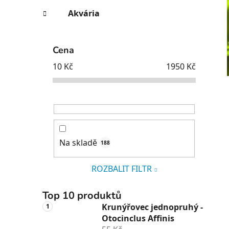
Akvária
i
Cena
10
Kč
1950
Kč
Na skladě
188
ROZBALIT FILTR
Top 10 produktů
Krunýřovec jednopruhý -
Otocinclus Affinis