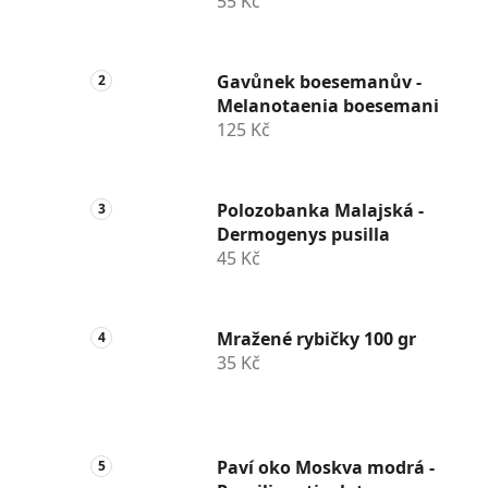
55 Kč
Gavůnek boesemanův -
Melanotaenia boesemani
125 Kč
Polozobanka Malajská -
Dermogenys pusilla
45 Kč
Mražené rybičky 100 gr
35 Kč
Paví oko Moskva modrá -