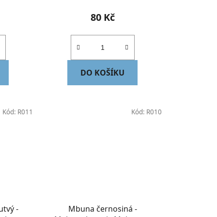
80 Kč
DO KOŠÍKU
Kód:
R011
Kód:
R010
tvý -
Mbuna černosiná -