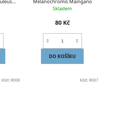
uleus
Melanochromis Maingano
Skladem
80 Kč
DO KOŠÍKU
Kód:
R008
Kód:
R007