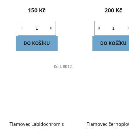
150 Kč
200 Kč
DO KOŠÍKU
DO KOŠÍKU
Kód:
R012
Tlamovec Labidochromis
Tlamovec černoplou