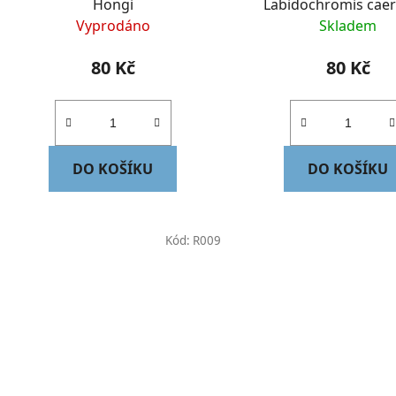
Hongi
Labidochromis caer
yelow
Vyprodáno
Skladem
80 Kč
80 Kč
DO KOŠÍKU
DO KOŠÍKU
Kód:
R009