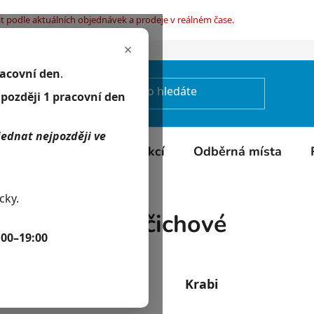
t podle aktuálních objednávek a prodeje v reálném čase.
×
mínky ochrany osobních údajů
racovní den
.
jpozději 1 pracovní den
jednat nejpozději ve
Kontakty
Kalendář akcí
Odběrná místa
cky.
Akvarijní živočichové
:00–19:00
Akvarijní ryby
Krabi