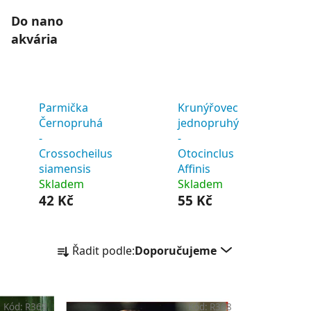
Do nano
akvária
Parmička
Krunýřovec
Černopruhá
jednopruhý
-
-
Crossocheilus
Otocinclus
siamensis
Affinis
Skladem
Skladem
42 Kč
55 Kč
Ř
Řadit podle:
Doporučujeme
a
z
e
Kód:
R369
Kód:
R368