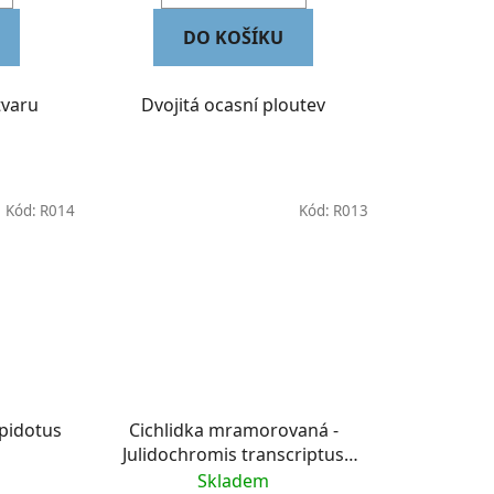
DO KOŠÍKU
tvaru
Dvojitá ocasní ploutev
Kód:
R014
Kód:
R013
pidotus
Cichlidka mramorovaná -
Julidochromis transcriptus
gombe
Skladem