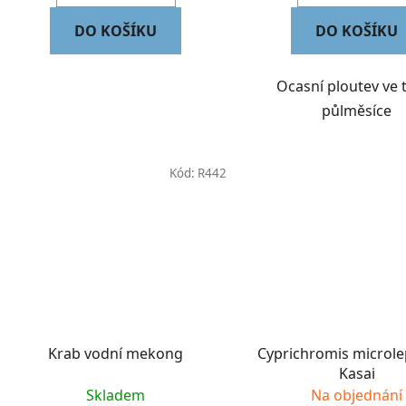
DO KOŠÍKU
DO KOŠÍKU
Ocasní ploutev ve 
půlměsíce
Kód:
R442
Krab vodní mekong
Cyprichromis microle
Kasai
Skladem
Na objednání