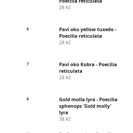
Poecilia reticulata
28 Kč
Paví oko yellow tuxedo -
Poecilia reticulata
28 Kč
Paví oko Kobra - Poecilia
reticulata
28 Kč
Gold molla lyra - Poecilia
sphenops 'Gold molly'
lyra
38 Kč