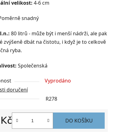
lní velikost:
4-6 cm
Poměrně snadný
l.n.:
80 litrů - může být i menší nádrži, ale pak
é zvýšeně dbát na čistotu, i když je to celkově
čná ryba.
livost:
Společenská
nost
Vyprodáno
ti doručení
R278
 Kč
DO KOŠÍKU
 cena: