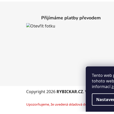
Z
á
Přijímáme platby převodem
p
a
t
í
Tento web 
tohoto webu
informací
z
Copyright 2026
RYBICKAR.CZ
. Všechna práva
Nastave
Upozorňujeme, že uvedená skladová dostupnost je orientač