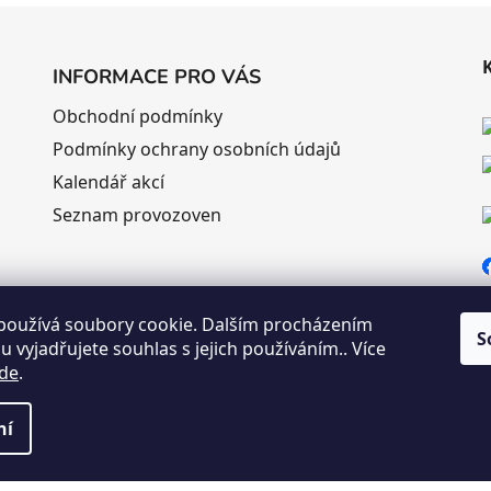
INFORMACE PRO VÁS
Obchodní podmínky
Podmínky ochrany osobních údajů
Kalendář akcí
Seznam provozoven
používá soubory cookie. Dalším procházením
S
 vyjadřujete souhlas s jejich používáním.. Více
de
.
 vyhrazena.
ní
ní a může se lišit podle aktuálních objednávek a prodeje v reálném čase.