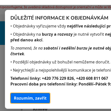
Upozorňujeme, že uvedená skladová dostupnost je orientační a může se liši
DŮLEŽITÉ INFORMACE K OBJEDNÁVKÁM
Jak nakupovat
Obchodní podmínky
Pod
Přejít
• Objednávky vyřizujeme vždy
nejdříve následující p
na
obsah
• Objednávky na
burzy a rozvozy
je nutné vytvořit
ne
před danou akcí
.
To znamená, že na
sobotní i nedělní burzu je nutné ob
Akvaristika
Obchodní podmínky
čtvrtek
.
• Pozdější objednávky už bohužel nemůžeme doručit.
• Nejrychlejší a nejspolehlivější komunikace je telefoni
P
K
Přeskočit
Akvaristika
Telefonní linky:
+420 776 229 826, +420 608 811 067
a
kategorie
o
Pracovní doba pro telefonní linky:
Pondělí–Pátek 9
t
s
Akvarijní živočichové
e
t
g
Rozumím, zavřít
Akvarijní rostliny
r
o
a
r
Krmivo