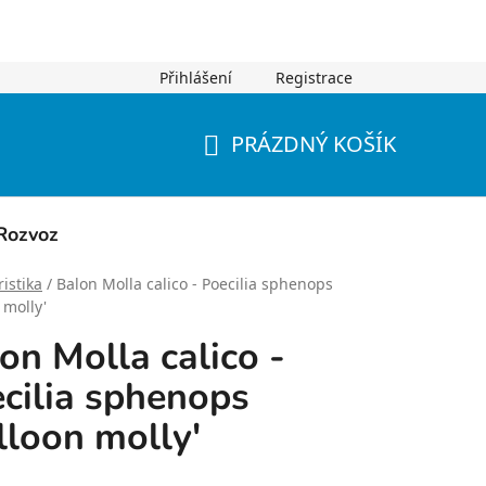
Přihlášení
Registrace
PRÁZDNÝ KOŠÍK
NÁKUPNÍ
KOŠÍK
Rozvoz
istika
/
Balon Molla calico - Poecilia sphenops
 molly'
on Molla calico -
cilia sphenops
lloon molly'