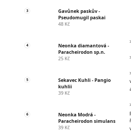
Gavůnek paskův -
Pseudomugil paskai
48 Kč
Neonka diamantová -
Paracheirodon sp.n.
25 Kč
Sekavec Kuhli - Pangio
kuhlii
39 Kč
Neonka Modrá -
Paracheirodon simulans
39 Kč