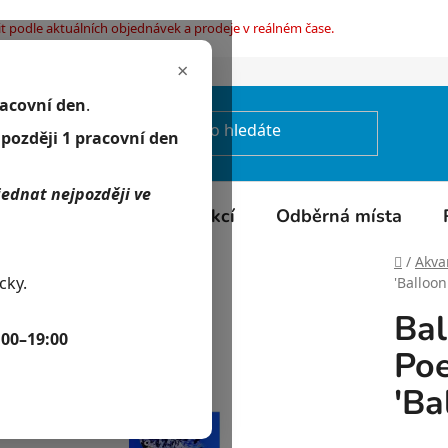
t podle aktuálních objednávek a prodeje v reálném čase.
×
mínky ochrany osobních údajů
racovní den
.
jpozději 1 pracovní den
jednat nejpozději ve
Kontakty
Kalendář akcí
Odběrná místa
Domů
/
Akvar
cky.
'Balloon
Bal
:00–19:00
Poe
'Ba