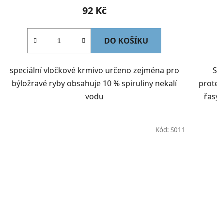
92 Kč
DO KOŠÍKU
speciální vločkové krmivo určeno zejména pro
S
býložravé ryby obsahuje 10 % spiruliny nekalí
prot
vodu
řasy
Kód:
S011