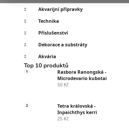
i
n
e
n
Akvarijní přípravky
í
Technika
p
a
Příslušenství
n
Dekorace a substráty
e
l
Akvária
Top 10 produktů
Rasbora Ranongská -
Microdevario kubotai
50 Kč
Tetra královská -
Inpaichthys kerri
25 Kč