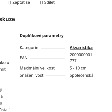
Zeptat se
Sdílet
skuze
Doplňkové parametry
Kategorie
Akvaristika
2000000001
EAN
777
ako u
Maximální velikost
5 - 10 cm
mít
Snášenlivost
Společenská
jí
ná
ou
ůstají