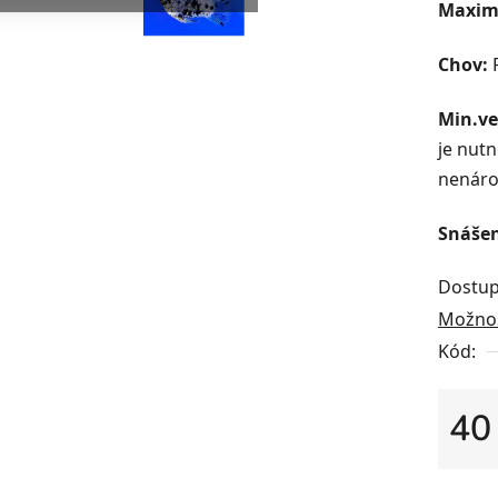
Maximá
Chov:
Min.ve
je nutn
nenáro
Snášen
Dostup
Možnos
Kód:
40
Měrná