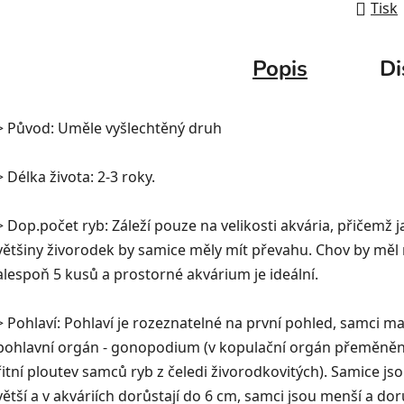
Tisk
Popis
Di
> Původ: Uměle vyšlechtěný druh
> Délka života: 2-3 roky.
> Dop.počet ryb: Záleží pouze na velikosti akvária, přičemž j
většiny živorodek by samice měly mít převahu. Chov by měl 
alespoň 5 kusů a prostorné akvárium je ideální.
> Pohlaví: Pohlaví je rozeznatelné na první pohled, samci ma
pohlavní orgán - gonopodium (v kopulační orgán přeměně
řitní ploutev samců ryb z čeledi živorodkovitých). Samice js
větší a v akváriích dorůstají do 6 cm, samci jsou menší a dor