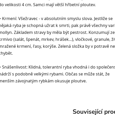
do velikosti 4 cm. Samci mají větší hřbetní ploutev.
> Krmení: Všežravec - v absolutním smyslu slova. Jestliže se
nějaká ryba je schopná užrat k smrti, pak právě všechny var
mollyn. Základem stravy by měla být pestrost. Konzumují ze
krmivo (salát, špenát, mrkev, hrášek...), vločkové, granule, ži
mražené krmení, řasy, korýše. Zelená složka by v potravě n
chybět.
> Snášenlivost: Klidná, tolerantní ryba vhodná i do společe
nádrží s podobně velkými rybami. Občas se může stát, že
menším závojnatým rybkám okusuje ploutve.
Související pr