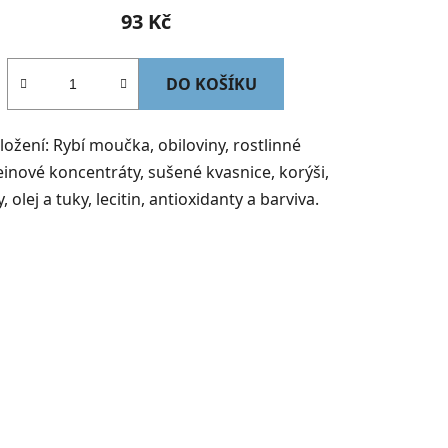
93 Kč
DO KOŠÍKU
ložení: Rybí moučka, obiloviny, rostlinné
einové koncentráty, sušené kvasnice, korýši,
, olej a tuky, lecitin, antioxidanty a barviva.