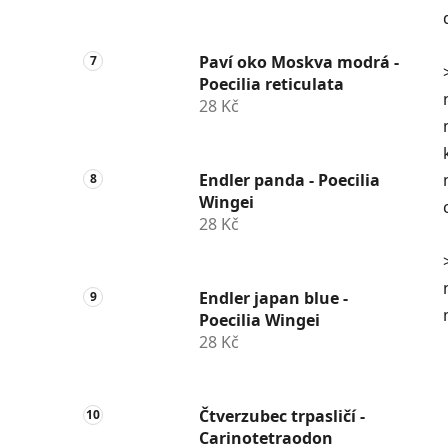
Paví oko Moskva modrá -
Poecilia reticulata
28 Kč
Endler panda - Poecilia
Wingei
28 Kč
Endler japan blue -
Poecilia Wingei
28 Kč
Čtverzubec trpasličí -
Carinotetraodon