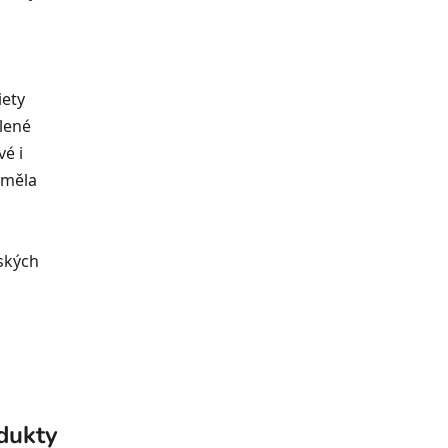
iety
lené
vé i
eměla
nských
odukty