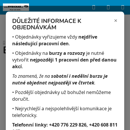
Hledat
NÁKUP
Upozorňujeme, že uvedená skladová dostupnost je orientační a může se
lišit podle aktuálních objednávek a prodeje v reálném čase.
KOŠÍK
×
DŮLEŽITÉ INFORMACE K
OBJEDNÁVKÁM
Přejít
na
• Objednávky vyřizujeme vždy
nejdříve
Domů
/
Akvaristika
/
Betta samice
obsah
následující pracovní den
.
Betta samice
• Objednávky na
burzy a rozvozy
je nutné
vytvořit
nejpozději 1 pracovní den před danou
akcí
.
To znamená, že na
sobotní i nedělní burzu je
nutné objednat nejpozději ve čtvrtek
.
• Pozdější objednávky už bohužel nemůžeme
doručit.
• Nejrychlejší a nejspolehlivější komunikace je
telefonicky.
Telefonní linky:
+420 776 229 826, +420 608 811