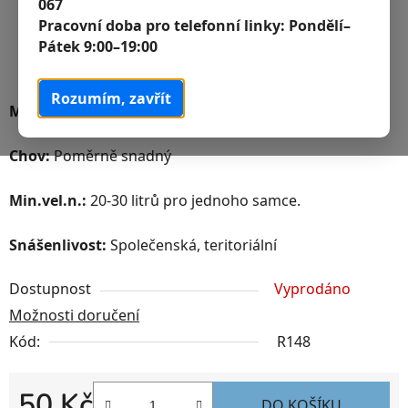
067
Pracovní doba pro telefonní linky:
Pondělí–
Pátek 9:00–19:00
Rozumím, zavřít
Maximální velikost:
6-9 cm
Chov:
Poměrně snadný
Min.vel.n.:
20-30 litrů pro jednoho samce.
Snášenlivost:
Společenská, teritoriální
Dostupnost
Vyprodáno
Možnosti doručení
Kód:
R148
50 Kč
DO KOŠÍKU