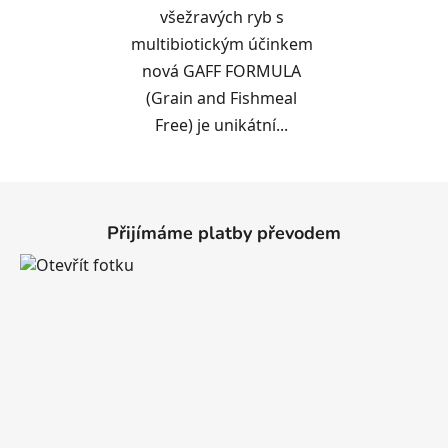
všežravých ryb s
multibiotickým účinkem
nová GAFF FORMULA
(Grain and Fishmeal
Free) je unikátní...
Z
á
Přijímáme platby převodem
p
a
t
í