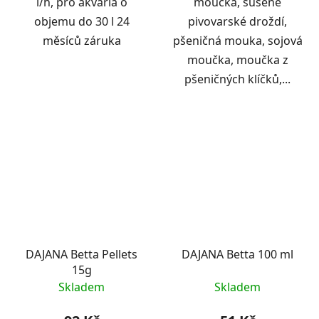
l/h, pro akvária o
moučka, sušené
objemu do 30 l 24
pivovarské droždí,
měsíců záruka
pšeničná mouka, sojová
moučka, moučka z
pšeničných klíčků,...
DAJANA Betta Pellets
DAJANA Betta 100 ml
15g
Skladem
Skladem