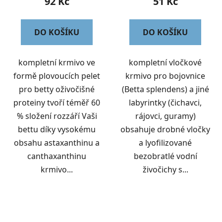
92 Kč
51 Kč
DO KOŠÍKU
DO KOŠÍKU
kompletní krmivo ve
kompletní vločkové
formě plovoucích pelet
krmivo pro bojovnice
pro betty oživočišné
(Betta splendens) a jiné
proteiny tvoří téměř 60
labyrintky (čichavci,
% složení rozzáří Vaši
rájovci, guramy)
bettu díky vysokému
obsahuje drobné vločky
obsahu astaxanthinu a
a lyofilizované
canthaxanthinu
bezobratlé vodní
krmivo...
živočichy s...