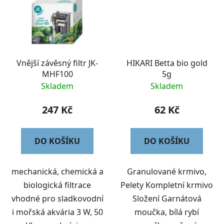
Vnější závěsný filtr JK-
HIKARI Betta bio gold
MHF100
5g
Skladem
Skladem
247 Kč
62 Kč
DO KOŠÍKU
DO KOŠÍKU
mechanická, chemická a
Granulované krmivo,
biologická filtrace
Pelety Kompletní krmivo
vhodné pro sladkovodní
Složení Garnátová
i mořská akvária 3 W, 50
moučka, bílá rybí