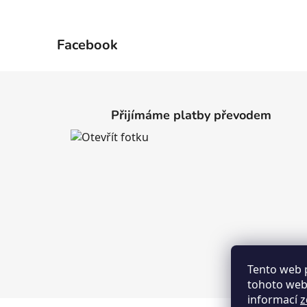
Facebook
Z
á
Přijímáme platby převodem
p
a
t
í
Tento web 
tohoto webu
informací
z