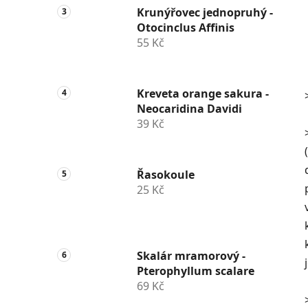
Krunýřovec jednopruhý -
Otocinclus Affinis
55 Kč
Kreveta orange sakura -
Neocaridina Davidi
39 Kč
Řasokoule
25 Kč
Skalár mramorový -
Pterophyllum scalare
69 Kč