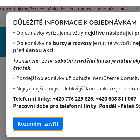
Upozorňujeme, že uvedená skladová dostupnost je orientační a může se liši
DŮLEŽITÉ INFORMACE K OBJEDNÁVKÁM
Jak nakupovat
Obchodní podmínky
Pod
Přejít
• Objednávky vyřizujeme vždy
nejdříve následující p
na
obsah
• Objednávky na
burzy a rozvozy
je nutné vytvořit
ne
před danou akcí
.
To znamená, že na
sobotní i nedělní burzu je nutné ob
Akvaristika
Obchodní podmínky
čtvrtek
.
• Pozdější objednávky už bohužel nemůžeme doručit.
P
K
Přeskočit
• Nejrychlejší a nejspolehlivější komunikace je telefoni
Akvaristika
a
kategorie
o
Telefonní linky:
+420 776 229 826, +420 608 811 067
t
s
Akvarijní živočichové
Pracovní doba pro telefonní linky:
Pondělí–Pátek 9
e
t
g
Akvarijní rostliny
r
o
Rozumím, zavřít
a
r
Krmivo
i
n