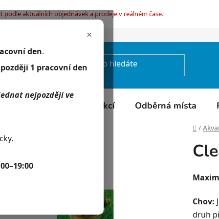
t podle aktuálních objednávek a prodeje v reálném čase.
×
mínky ochrany osobních údajů
racovní den
.
jpozději 1 pracovní den
jednat nejpozději ve
Kontakty
Kalendář akcí
Odběrná místa
Domů
/
Akvar
cky.
Cle
:00–19:00
Maximá
Chov:
J
druh p