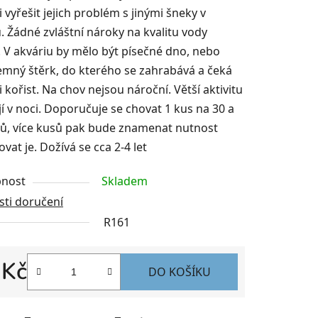
vyřešit jejich problém s jinými šneky v
. Žádné zvláštní nároky na kvalitu vody
. V akváriu by mělo být písečné dno, nebo
jemný štěrk, do kterého se zahrabává a čeká
i kořist. Na chov nejsou nároční. Větší aktivitu
í v noci. Doporučuje se chovat 1 kus na 30 a
trů, více kusů pak bude znamenat nutnost
vat je. Dožívá se cca 2-4 let
nost
Skladem
ti doručení
R161
 Kč
DO KOŠÍKU
 cena: