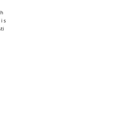
ch
i s
ti