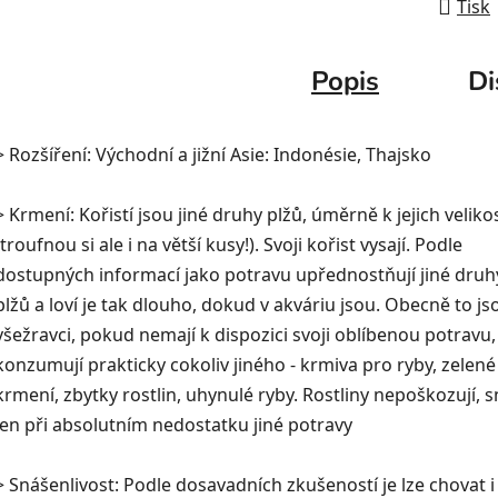
Tisk
Popis
Di
> Rozšíření: Východní a jižní Asie: Indonésie, Thajsko
> Krmení: Kořistí jsou jiné druhy plžů, úměrně k jejich velikos
(troufnou si ale i na větší kusy!). Svoji kořist vysají. Podle
dostupných informací jako potravu upřednostňují jiné druh
plžů a loví je tak dlouho, dokud v akváriu jsou. Obecně to js
všežravci, pokud nemají k dispozici svoji oblíbenou potravu,
konzumují prakticky cokoliv jiného - krmiva pro ryby, zelené
krmení, zbytky rostlin, uhynulé ryby. Rostliny nepoškozují, 
jen při absolutním nedostatku jiné potravy
> Snášenlivost: Podle dosavadních zkušeností je lze chovat i