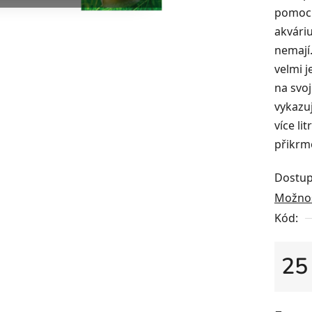
pomoci 
akváriu
nemají
velmi 
na svoj
vykazuj
více li
přikrmo
Dostup
Možnos
Kód:
25
Měrná