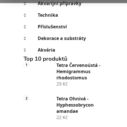
e
n
Akvarijní přípravky
í
Technika
p
a
Příslušenství
n
Dekorace a substráty
e
l
Akvária
Top 10 produktů
Tetra Červenoústá -
Hemigrammus
rhodostomus
29 Kč
Tetra Ohnivá -
Hyphessobrycon
amandae
22 Kč