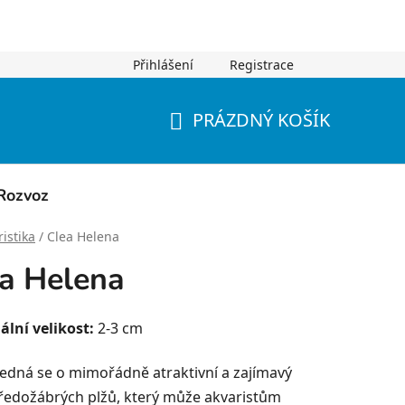
Přihlášení
Registrace
PRÁZDNÝ KOŠÍK
NÁKUPNÍ
KOŠÍK
Rozvoz
istika
/
Clea Helena
a Helena
lní velikost:
2-3 cm
edná se o mimořádně atraktivní a zajímavý
ředožábrých plžů, který může akvaristům