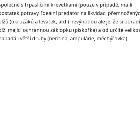
společně s trpasličími krevetkami (pouze v případě, má-li
dostatek potravy. Ideální predátor na likvidaci přemnožený
plžů (okružáků a levatek, atd.) nevýhodou ale je, že si poradí 
plži mající ochrannou záklopku (piskořka) a od určité velikos
napadá i větší druhy (neritina, ampulárie, měchýřovka)