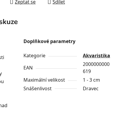
Zeptat se
Sdílet
skuze
Doplňkové parametry
Kategorie
Akvaristika
ti
2000000000
EAN
619
y
Maximální velikost
1 - 3 cm
ou
Snášenlivost
Dravec
snad