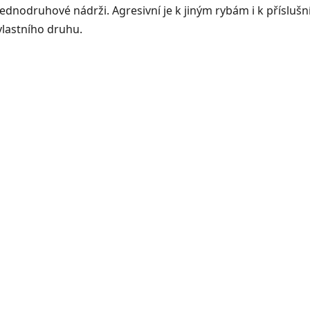
jednodruhové nádrži. Agresivní je k jiným rybám i k přísluš
vlastního druhu.