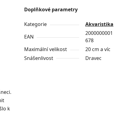
Doplňkové parametry
Kategorie
Akvaristika
2000000001
EAN
678
Maximální velikost
20 cm a víc
Snášenlivost
Dravec
šneci.
it
šlo k