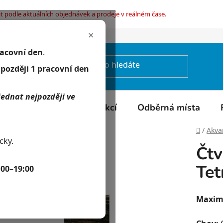
t podle aktuálních objednávek a prodeje v reálném čase.
×
mínky ochrany osobních údajů
racovní den
.
jpozději 1 pracovní den
jednat nejpozději ve
Kontakty
Kalendář akcí
Odběrná místa
Domů
/
Akvar
cky.
Čtv
Tet
:00–19:00
Maximá