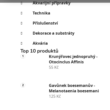
e
n
Akvarijní přípravky
í
Technika
p
a
Příslušenství
n
Dekorace a substráty
e
l
Akvária
Top 10 produktů
Krunýřovec jednopruhý -
Otocinclus Affinis
55 Kč
Gavůnek boesemanův -
Melanotaenia boesemani
125 Kč