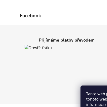
Facebook
Z
á
Přijímáme platby převodem
p
a
t
í
Tento web 
tohoto webu
informací
z