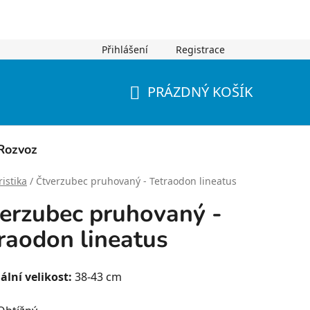
Přihlášení
Registrace
PRÁZDNÝ KOŠÍK
NÁKUPNÍ
KOŠÍK
Rozvoz
istika
/
Čtverzubec pruhovaný - Tetraodon lineatus
erzubec pruhovaný -
raodon lineatus
lní velikost:
38-43 cm