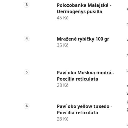
Polozobanka Malajská -
Dermogenys pusilla
45 Kč
Mražené rybičky 100 gr
35 Kč
Paví oko Moskva modrá -
Poecilia reticulata
28 Kč
Paví oko yellow tuxedo -
Poecilia reticulata
28 Kč