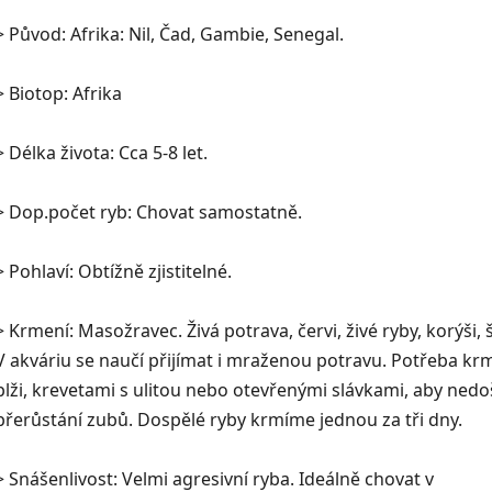
> Původ: Afrika: Nil, Čad, Gambie, Senegal.
> Biotop: Afrika
> Délka života: Cca 5-8 let.
> Dop.počet ryb: Chovat samostatně.
> Pohlaví: Obtížně zjistitelné.
> Krmení: Masožravec. Živá potrava, červi, živé ryby, korýši, 
V akváriu se naučí přijímat i mraženou potravu. Potřeba krm
plži, krevetami s ulitou nebo otevřenými slávkami, aby nedo
přerůstání zubů. Dospělé ryby krmíme jednou za tři dny.
> Snášenlivost: Velmi agresivní ryba. Ideálně chovat v