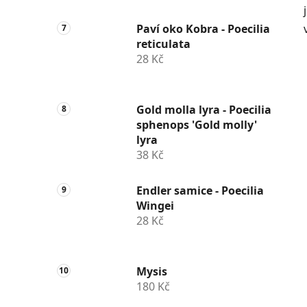
Paví oko Kobra - Poecilia
reticulata
28 Kč
Gold molla lyra - Poecilia
sphenops 'Gold molly'
lyra
38 Kč
Endler samice - Poecilia
Wingei
28 Kč
Mysis
180 Kč