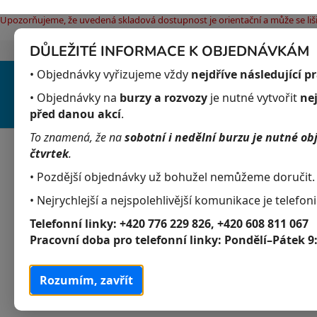
Upozorňujeme, že uvedená skladová dostupnost je orientační a může se liši
DŮLEŽITÉ INFORMACE K OBJEDNÁVKÁM
Jak nakupovat
Obchodní podmínky
Pod
Přejít
• Objednávky vyřizujeme vždy
nejdříve následující p
na
obsah
• Objednávky na
burzy a rozvozy
je nutné vytvořit
ne
před danou akcí
.
To znamená, že na
sobotní i nedělní burzu je nutné ob
Akvaristika
Obchodní podmínky
čtvrtek
.
• Pozdější objednávky už bohužel nemůžeme doručit.
P
K
Přeskočit
• Nejrychlejší a nejspolehlivější komunikace je telefoni
Akvaristika
a
kategorie
o
Telefonní linky:
+420 776 229 826, +420 608 811 067
t
s
Akvarijní živočichové
Pracovní doba pro telefonní linky:
Pondělí–Pátek 9
e
t
g
Akvarijní rostliny
r
o
Rozumím, zavřít
a
r
Krmivo
i
n