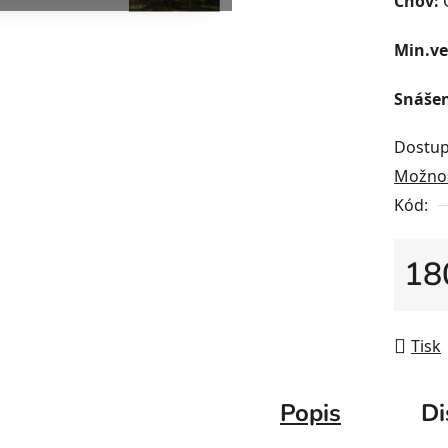
Chov:
O
Min.ve
Snášen
Dostup
Možnos
Kód:
18
Měrná
Tisk
Popis
Di