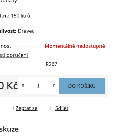
btížný
l.n.:
150 litrů.
livost:
Dravec
nost
Momentálně nedostupné
ti doručení
R267
0 Kč
DO KOŠÍKU
 cena:
Zeptat se
Sdílet
skuze