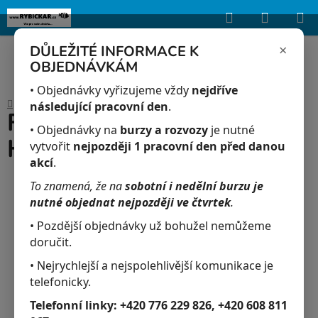
Hledat
NÁKUP
Upozorňujeme, že uvedená skladová dostupnost je orientační a může se
lišit podle aktuálních objednávek a prodeje v reálném čase.
KOŠÍK
×
DŮLEŽITÉ INFORMACE K
OBJEDNÁVKÁM
Přejít
na
• Objednávky vyřizujeme vždy
nejdříve
Domů
/
Akvaristika
/
Fantom Červený - Hyphessobrycon sweglesi
obsah
následující pracovní den
.
Fantom Červený -
• Objednávky na
burzy a rozvozy
je nutné
Hyphessobrycon sweglesi
vytvořit
nejpozději 1 pracovní den před danou
akcí
.
To znamená, že na
sobotní i nedělní burzu je
nutné objednat nejpozději ve čtvrtek
.
• Pozdější objednávky už bohužel nemůžeme
doručit.
• Nejrychlejší a nejspolehlivější komunikace je
telefonicky.
Telefonní linky:
+420 776 229 826, +420 608 811