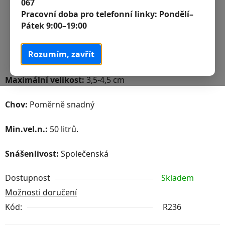
067
Pracovní doba pro telefonní linky:
Pondělí–
Pátek 9:00–19:00
Rozumím, zavřít
Maximální velikost:
3,5-4,5 cm
Chov:
Poměrně snadný
Min.vel.n.:
50 litrů.
Snášenlivost:
Společenská
Dostupnost
Skladem
Možnosti doručení
Kód:
R236