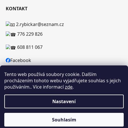
KONTAKT
2.rybickar@seznam.cz
776 229 826
608 811 067
Facebook
Tento web používá soubory cookie. Dalším
procházením tohoto webu vyjadřujete souhlas s jejich
používáním.. Více informací
zde
.
Vytvořil Shoptet
Copyright 2026
RYBICKAR.CZ
. Všechna práva
Nastavení
vyhrazena.
Souhlasím
Upozorňujeme, že uvedená skladová dostupnost je orientační a
může se lišit podle aktuálních objednávek a prodeje v reálném čase.