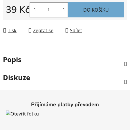
39 Kč
DO KOŠÍKU
Měrná cena:
Tisk
Zeptat se
Sdílet
Popis
Diskuze
Z
á
Přijímáme platby převodem
p
a
t