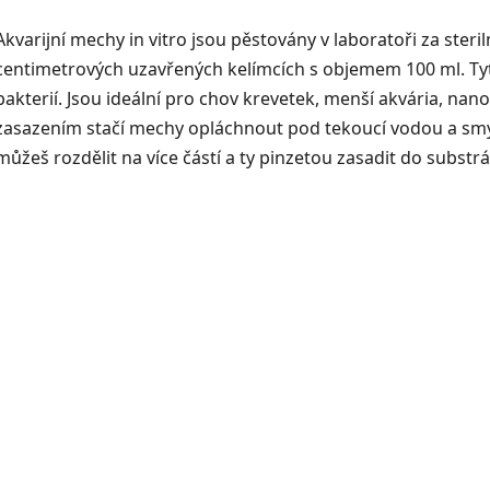
Akvarijní mechy in vitro jsou pěstovány v laboratoři za ster
centimetrových uzavřených kelímcích s objemem 100 ml. Tyt
bakterií. Jsou ideální pro chov krevetek, menší akvária, na
zasazením stačí mechy opláchnout pod tekoucí vodou a smýt 
můžeš rozdělit na více částí a ty pinzetou zasadit do substrá