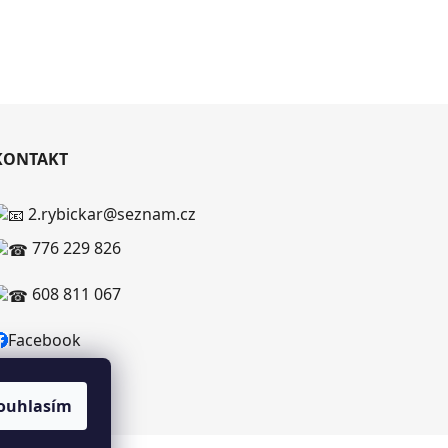
KONTAKT
2.rybickar@seznam.cz
776 229 826
608 811 067
Facebook
ouhlasím