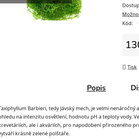
Dostup
Možnos
Kód:
13
Měrná
Tisk
Popis
Di
Taxiphyllum Barbieri, tedy Jávský mech, je velmi nenáročný
ohledu na intenzitu osvětlení, hodnotu pH a teploty vody. V
krevetáriích, ale i akváriích, pro napodobení přirozeného pr
vytváří krásně zelené polštáře.