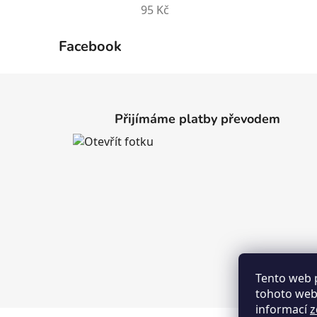
95 Kč
Facebook
Z
á
Přijímáme platby převodem
p
a
t
í
Tento web 
tohoto webu
informací
z