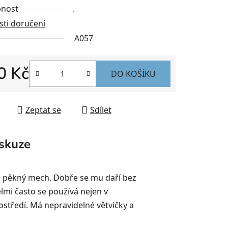
nost
.
ti doručení
A057
0 Kč
DO KOŠÍKU
 cena:
Zeptat se
Sdílet
skuze
 a pěkný mech. Dobře se mu daří bez
elmi často se používá nejen v
ostředí. Má nepravidelné větvičky a