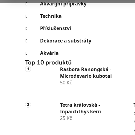
e
n
Akvarijní přípravky
í
Technika
p
a
Příslušenství
n
Dekorace a substráty
e
l
Akvária
Top 10 produktů
Rasbora Ranongská -
Microdevario kubotai
50 Kč
Tetra královská -
Inpaichthys kerri
25 Kč