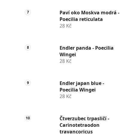
Paví oko Moskva modrá -
Poecilia reticulata
28 Kč
Endler panda - Poecilia
Wingei
28 Kč
Endler japan blue -
Poecilia Wingei
28 Kč
Čtverzubec trpasličí -
Carinotetraodon
travancoricus