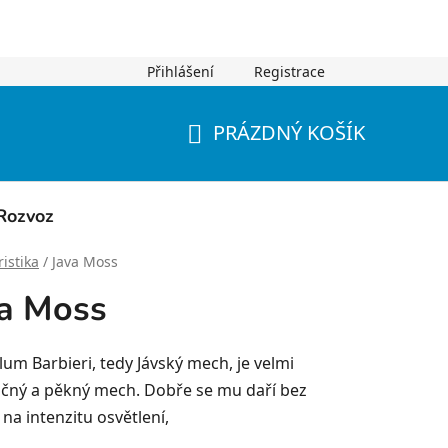
Přihlášení
Registrace
PRÁZDNÝ KOŠÍK
NÁKUPNÍ
KOŠÍK
Rozvoz
istika
/
Java Moss
a Moss
lum Barbieri, tedy Jávský mech, je velmi
čný a pěkný mech. Dobře se mu daří bez
na intenzitu osvětlení,