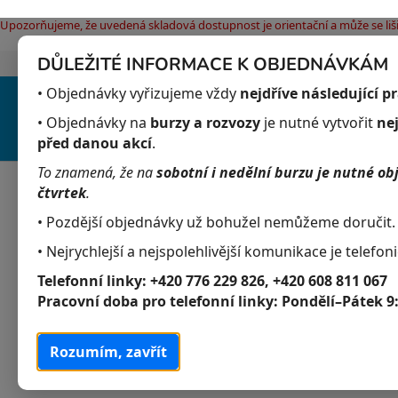
Upozorňujeme, že uvedená skladová dostupnost je orientační a může se liši
DŮLEŽITÉ INFORMACE K OBJEDNÁVKÁM
Jak nakupovat
Obchodní podmínky
Pod
Přejít
• Objednávky vyřizujeme vždy
nejdříve následující p
na
obsah
• Objednávky na
burzy a rozvozy
je nutné vytvořit
ne
před danou akcí
.
To znamená, že na
sobotní i nedělní burzu je nutné ob
Akvaristika
Obchodní podmínky
čtvrtek
.
• Pozdější objednávky už bohužel nemůžeme doručit.
P
K
Přeskočit
• Nejrychlejší a nejspolehlivější komunikace je telefoni
Akvaristika
a
kategorie
o
Telefonní linky:
+420 776 229 826, +420 608 811 067
t
s
Akvarijní živočichové
Pracovní doba pro telefonní linky:
Pondělí–Pátek 9
e
t
g
Akvarijní rostliny
r
o
Rozumím, zavřít
a
r
Krmivo
i
n