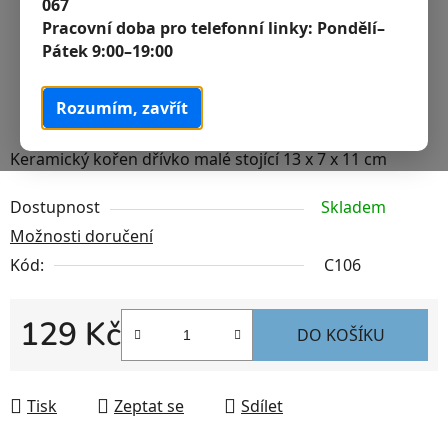
067
Pracovní doba pro telefonní linky:
Pondělí–
Pátek 9:00–19:00
Rozumím, zavřít
Keramický kořen dřívko malé stojící 13 x 7 x 11 cm
Dostupnost
Skladem
Možnosti doručení
Kód:
C106
129 Kč
DO KOŠÍKU
Měrná cena:
Tisk
Zeptat se
Sdílet