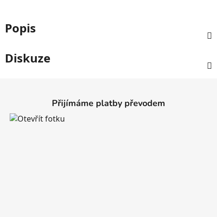
Popis
Diskuze
Z
á
Přijímáme platby převodem
p
a
t
í