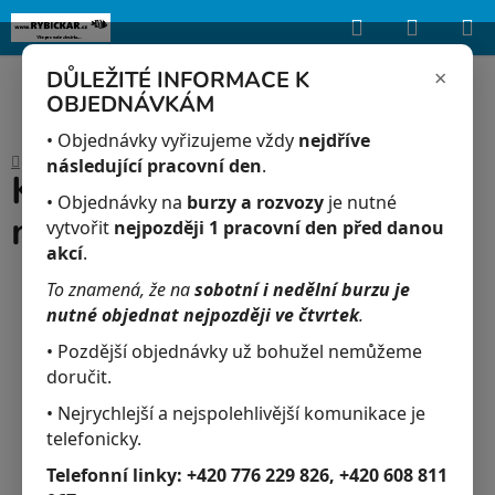
Hledat
NÁKUP
Upozorňujeme, že uvedená skladová dostupnost je orientační a může se
lišit podle aktuálních objednávek a prodeje v reálném čase.
KOŠÍK
×
DŮLEŽITÉ INFORMACE K
OBJEDNÁVKÁM
Přejít
na
• Objednávky vyřizujeme vždy
nejdříve
Domů
/
Akvaristika
/
Keramický kořen dřívko malé 13 x 7 x 11 cm
obsah
následující pracovní den
.
Keramický kořen dřívko
• Objednávky na
burzy a rozvozy
je nutné
malé 13 x 7 x 11 cm
vytvořit
nejpozději 1 pracovní den před danou
akcí
.
To znamená, že na
sobotní i nedělní burzu je
nutné objednat nejpozději ve čtvrtek
.
• Pozdější objednávky už bohužel nemůžeme
doručit.
• Nejrychlejší a nejspolehlivější komunikace je
telefonicky.
Telefonní linky:
+420 776 229 826, +420 608 811