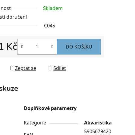
nost
Skladem
ti doručení
C045
1 Kč
DO KOŠÍKU
 cena:
Zeptat se
Sdílet
skuze
Doplňkové parametry
Kategorie
Akvaristika
5905679420
EAN