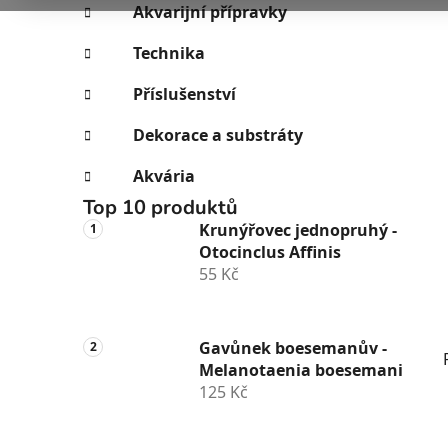
e
n
Akvarijní přípravky
í
Technika
p
a
Příslušenství
n
Dekorace a substráty
e
l
Akvária
Top 10 produktů
Krunýřovec jednopruhý -
Otocinclus Affinis
55 Kč
Gavůnek boesemanův -
Melanotaenia boesemani
125 Kč