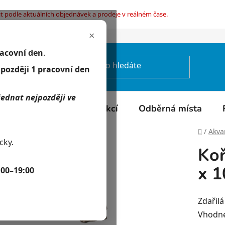
t podle aktuálních objednávek a prodeje v reálném čase.
×
mínky ochrany osobních údajů
racovní den
.
jpozději 1 pracovní den
jednat nejpozději ve
Kontakty
Kalendář akcí
Odběrná místa
Domů
/
Akvar
cky.
Koř
x 1
:00–19:00
Zdařilá
Vhodné 