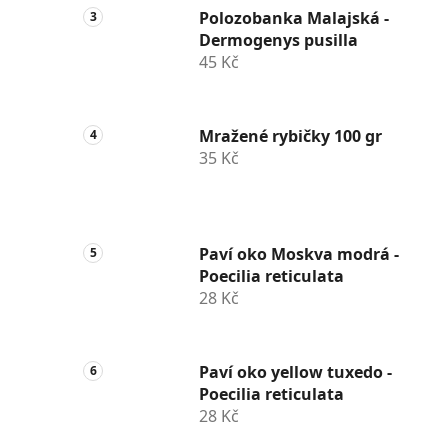
Polozobanka Malajská -
Dermogenys pusilla
45 Kč
Mražené rybičky 100 gr
35 Kč
Paví oko Moskva modrá -
Poecilia reticulata
28 Kč
Paví oko yellow tuxedo -
Poecilia reticulata
28 Kč