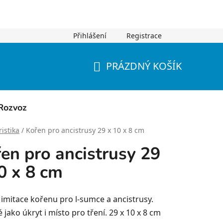
Přihlášení
Registrace
PRÁZDNÝ KOŠÍK
NÁKUPNÍ
KOŠÍK
Rozvoz
istika
/
Kořen pro ancistrusy 29 x 10 x 8 cm
en pro ancistrusy 29
0 x 8 cm
 imitace kořenu pro l-sumce a ancistrusy.
jako úkryt i místo pro tření. 29 x 10 x 8 cm