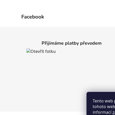
Facebook
Z
á
Přijímáme platby převodem
p
a
t
í
Tento web 
tohoto webu
informací
z