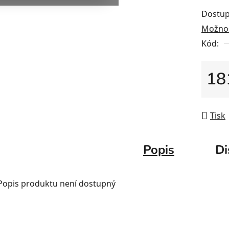
Dostup
Možnos
Kód:
18
Měrná
Tisk
Popis
Di
Popis produktu není dostupný