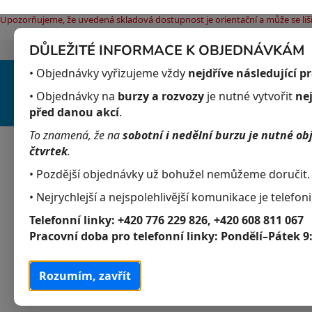
Upozorňujeme, že uvedená skladová dostupnost je orientační a může se liši
DŮLEŽITÉ INFORMACE K OBJEDNÁVKÁM
Jak nakupovat
Obchodní podmínky
Pod
Přejít
• Objednávky vyřizujeme vždy
nejdříve následující p
na
obsah
• Objednávky na
burzy a rozvozy
je nutné vytvořit
ne
před danou akcí
.
To znamená, že na
sobotní i nedělní burzu je nutné ob
Akvaristika
Obchodní podmínky
čtvrtek
.
• Pozdější objednávky už bohužel nemůžeme doručit.
P
K
Přeskočit
• Nejrychlejší a nejspolehlivější komunikace je telefoni
Akvaristika
a
kategorie
o
Telefonní linky:
+420 776 229 826, +420 608 811 067
t
s
Akvarijní živočichové
Pracovní doba pro telefonní linky:
Pondělí–Pátek 9
e
t
g
Akvarijní rostliny
r
o
Rozumím, zavřít
a
r
Krmivo
i
n