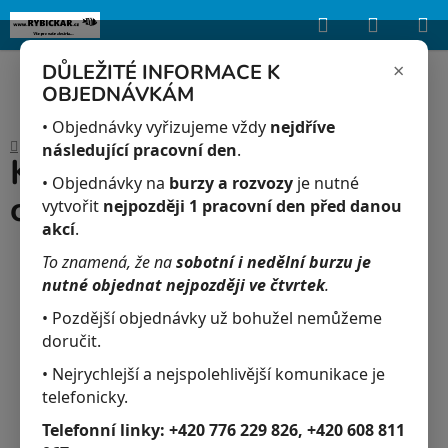
Hledat
NÁKUP
Upozorňujeme, že uvedená skladová dostupnost je orientační a může se
lišit podle aktuálních objednávek a prodeje v reálném čase.
KOŠÍK
×
DŮLEŽITÉ INFORMACE K
OBJEDNÁVKÁM
Přejít
na
• Objednávky vyřizujeme vždy
nejdříve
Domů
/
Akvaristika
/
Kořen stojící 24 x 18 x 8 cm
obsah
následující pracovní den
.
Kořen stojící 24 x 18 x 8
• Objednávky na
burzy a rozvozy
je nutné
cm
vytvořit
nejpozději 1 pracovní den před danou
akcí
.
To znamená, že na
sobotní i nedělní burzu je
nutné objednat nejpozději ve čtvrtek
.
• Pozdější objednávky už bohužel nemůžeme
doručit.
• Nejrychlejší a nejspolehlivější komunikace je
telefonicky.
Telefonní linky:
+420 776 229 826, +420 608 811