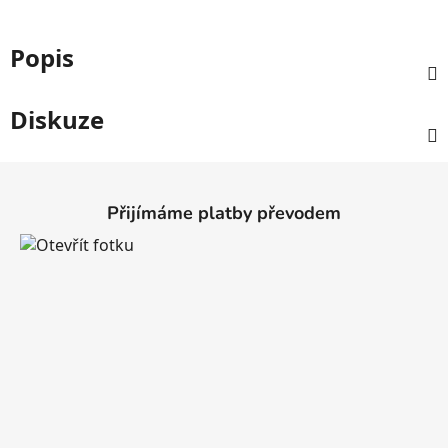
Popis
Diskuze
Z
á
Přijímáme platby převodem
p
a
t
í