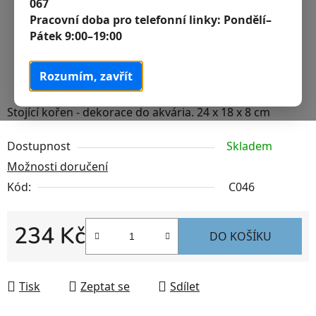
067
Pracovní doba pro telefonní linky:
Pondělí–
Pátek 9:00–19:00
Rozumím, zavřít
Stojící kořen - dekorace do akvária. 24 x 18 x 8 cm
Dostupnost
Skladem
Možnosti doručení
Kód:
C046
234 Kč
DO KOŠÍKU
Měrná cena:
Tisk
Zeptat se
Sdílet