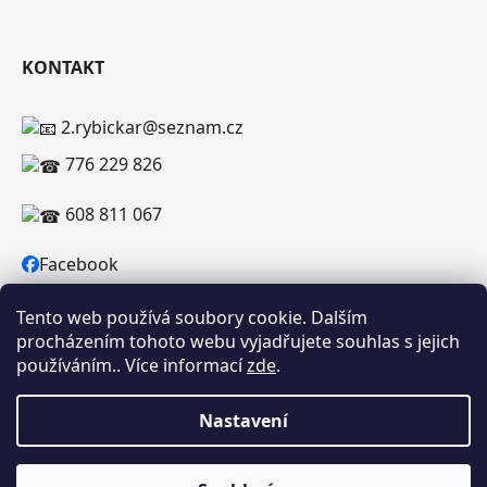
KONTAKT
2.rybickar@seznam.cz
776 229 826
608 811 067
Facebook
Tento web používá soubory cookie. Dalším
procházením tohoto webu vyjadřujete souhlas s jejich
používáním.. Více informací
zde
.
Vytvořil Shoptet
Copyright 2026
RYBICKAR.CZ
. Všechna práva
Nastavení
vyhrazena.