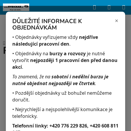
Hledat
NÁKUP
Upozorňujeme, že uvedená skladová dostupnost je orientační a může se
lišit podle aktuálních objednávek a prodeje v reálném čase.
KOŠÍK
×
DŮLEŽITÉ INFORMACE K
OBJEDNÁVKÁM
Přejít
na
• Objednávky vyřizujeme vždy
nejdříve
Domů
/
Akvaristika
/
Rataj - CO2 Vital 150 ml
obsah
následující pracovní den
.
Rataj - CO2 Vital 150 ml
• Objednávky na
burzy a rozvozy
je nutné
vytvořit
nejpozději 1 pracovní den před danou
akcí
.
To znamená, že na
sobotní i nedělní burzu je
nutné objednat nejpozději ve čtvrtek
.
• Pozdější objednávky už bohužel nemůžeme
doručit.
• Nejrychlejší a nejspolehlivější komunikace je
telefonicky.
Telefonní linky:
+420 776 229 826, +420 608 811