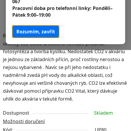
067
Pracovní doba pro telefonní linky:
Pondělí–
Pátek 9:00–19:00
Rozumím, zavřít
Rostliny potřebují ke svému zdárnému růstu oxid
uhličitý. Bez oxidu uhličitého nemůže probíhat
fotosyntéza a tvorba kyslíku. Nedostatek CO2 v akváriu
je jednou ze základních přícin, proč rostliny nerostou a
nejsou vybarvené . Navíc se při jeho nedostatku i
nadměrně zvedá pH vody do alkalické oblasti, což
nevyhovuje ani vetšině chovaných ryb. CO2 lze efektivně
dávkovat pomocí přípravku CO2 Vital, který dávkuje
uhlík do akvária v tekuté formě.
Dostupnost
Skladem
Možnosti doručení
Kód:
UP80