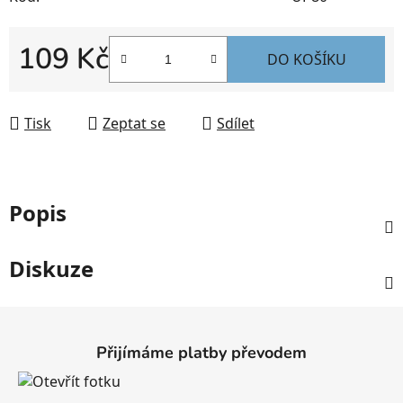
109 Kč
DO KOŠÍKU
Měrná cena:
Tisk
Zeptat se
Sdílet
Popis
Diskuze
Z
á
Přijímáme platby převodem
p
a