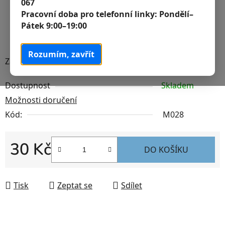
067
Pracovní doba pro telefonní linky:
Pondělí–
Pátek 9:00–19:00
Rozumím, zavřít
Zahradní špenát 98 %
Dostupnost
Skladem
Možnosti doručení
Kód:
M028
30 Kč
DO KOŠÍKU
Měrná cena:
Tisk
Zeptat se
Sdílet