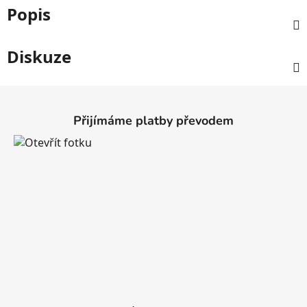
Popis
Diskuze
Z
á
Přijímáme platby převodem
p
a
t
í