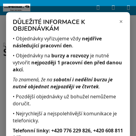
Hledat
NÁKUP
Upozorňujeme, že uvedená skladová dostupnost je orientační a může se
lišit podle aktuálních objednávek a prodeje v reálném čase.
KOŠÍK
×
DŮLEŽITÉ INFORMACE K
OBJEDNÁVKÁM
Přejít
na
• Objednávky vyřizujeme vždy
nejdříve
Domů
/
Akvaristika
/
Špenát 100 gr
obsah
následující pracovní den
.
Špenát 100 gr
• Objednávky na
burzy a rozvozy
je nutné
vytvořit
nejpozději 1 pracovní den před danou
akcí
.
To znamená, že na
sobotní i nedělní burzu je
nutné objednat nejpozději ve čtvrtek
.
• Pozdější objednávky už bohužel nemůžeme
doručit.
• Nejrychlejší a nejspolehlivější komunikace je
telefonicky.
Telefonní linky:
+420 776 229 826, +420 608 811