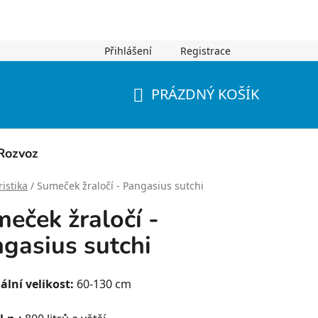
Přihlášení
Registrace
PRÁZDNÝ KOŠÍK
NÁKUPNÍ
KOŠÍK
Rozvoz
istika
/
Sumeček žraločí - Pangasius sutchi
eček žraločí -
gasius sutchi
lní velikost:
60-130 cm