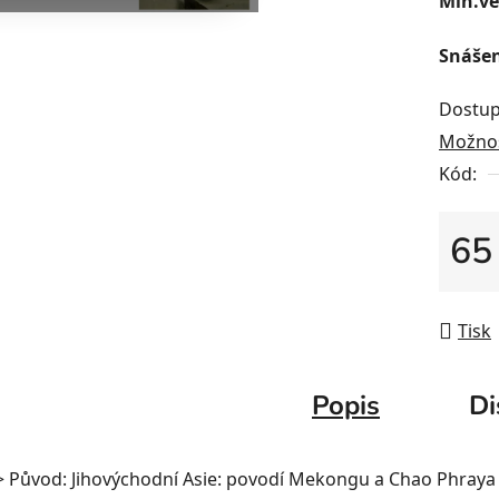
Min.ve
Snášen
Dostup
Možnos
Kód:
65
Měrná
Tisk
Popis
Di
> Původ: Jihovýchodní Asie: povodí Mekongu a Chao Phraya 