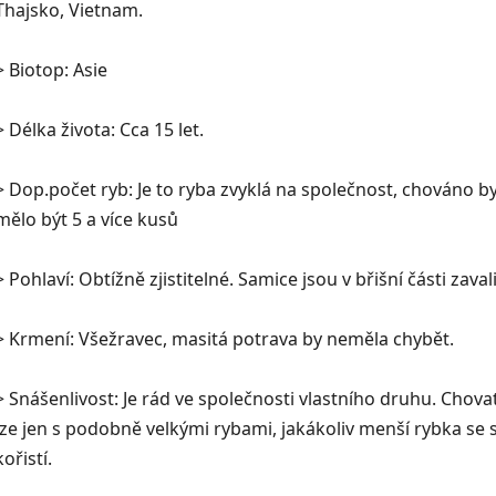
Thajsko, Vietnam.
> Biotop: Asie
> Délka života: Cca 15 let.
> Dop.počet ryb: Je to ryba zvyklá na společnost, chováno b
mělo být 5 a více kusů
> Pohlaví: Obtížně zjistitelné. Samice jsou v břišní části zavali
> Krmení: Všežravec, masitá potrava by neměla chybět.
> Snášenlivost: Je rád ve společnosti vlastního druhu. Chovat
lze jen s podobně velkými rybami, jakákoliv menší rybka se 
kořistí.