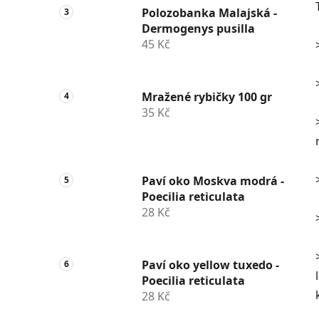
Polozobanka Malajská -
Dermogenys pusilla
45 Kč
Mražené rybičky 100 gr
35 Kč
Paví oko Moskva modrá -
Poecilia reticulata
28 Kč
Paví oko yellow tuxedo -
Poecilia reticulata
28 Kč