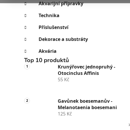
e
n
Akvarijní přípravky
í
Technika
p
a
Příslušenství
n
Dekorace a substráty
e
l
Akvária
Top 10 produktů
Krunýřovec jednopruhý -
Otocinclus Affinis
55 Kč
Gavůnek boesemanův -
Melanotaenia boesemani
125 Kč