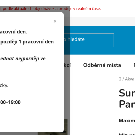
t podle aktuálních objednávek a prodeje v reálném čase.
×
mínky ochrany osobních údajů
racovní den
.
jpozději 1 pracovní den
jednat nejpozději ve
Kontakty
Kalendář akcí
Odběrná místa
Domů
/
Akvar
cky.
Sum
Pan
:00–19:00
Maximá