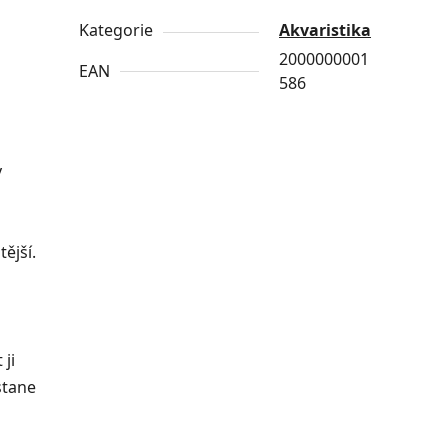
Kategorie
Akvaristika
2000000001
EAN
586
y
tější.
 ji
stane