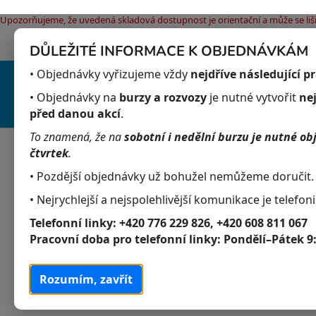
Upozorňujeme, že uvedená skladová dostupnost je orientační a může se liši
DŮLEŽITÉ INFORMACE K OBJEDNÁVKÁM
Jak nakupovat
Obchodní podmínky
Pod
Přejít
• Objednávky vyřizujeme vždy
nejdříve následující p
na
obsah
• Objednávky na
burzy a rozvozy
je nutné vytvořit
ne
před danou akcí
.
To znamená, že na
sobotní i nedělní burzu je nutné ob
Akvaristika
Obchodní podmínky
čtvrtek
.
• Pozdější objednávky už bohužel nemůžeme doručit.
P
K
Přeskočit
• Nejrychlejší a nejspolehlivější komunikace je telefoni
Akvaristika
a
kategorie
o
Telefonní linky:
+420 776 229 826, +420 608 811 067
t
s
Akvarijní živočichové
Pracovní doba pro telefonní linky:
Pondělí–Pátek 9
e
t
g
Akvarijní rostliny
r
o
Rozumím, zavřít
a
r
Krmivo
i
n