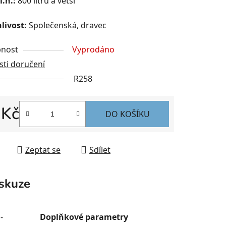
l.n.:
800 litrů a větší
livost:
Společenská, dravec
nost
Vyprodáno
ti doručení
R258
 Kč
DO KOŠÍKU
 cena:
Zeptat se
Sdílet
skuze
-
Doplňkové parametry