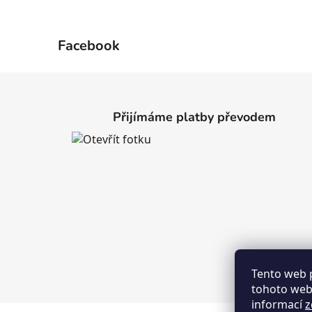
Facebook
Z
á
Přijímáme platby převodem
p
a
t
í
Tento web 
tohoto webu
informací
z