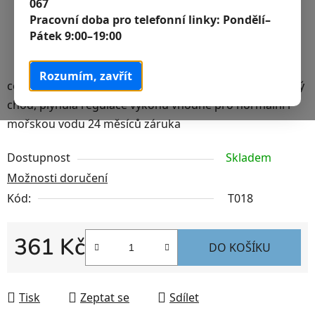
067
Pracovní doba pro telefonní linky:
Pondělí–
Pátek 9:00–19:00
Rozumím, zavřít
celoponorné, 10 W/600 l/h, pro akvárium 400–600 l tichý
chod, plynulá regulace výkonu vhodné pro normální i
mořskou vodu 24 měsíců záruka
Dostupnost
Skladem
Možnosti doručení
Kód:
T018
361 Kč
DO KOŠÍKU
Měrná cena:
Tisk
Zeptat se
Sdílet