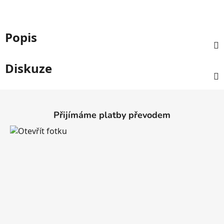
Popis
Diskuze
Z
á
Přijímáme platby převodem
p
a
t
í