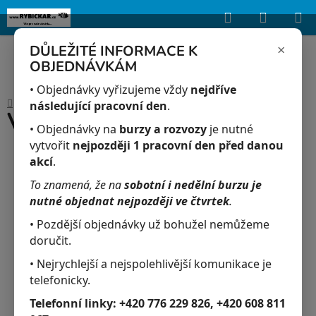
Hledat
NÁKUP
Upozorňujeme, že uvedená skladová dostupnost je orientační a může se
lišit podle aktuálních objednávek a prodeje v reálném čase.
KOŠÍK
×
DŮLEŽITÉ INFORMACE K
OBJEDNÁVKÁM
Přejít
na
• Objednávky vyřizujeme vždy
nejdříve
Domů
/
Akvaristika
/
Vnitřní čerpadlo JK-IP202
obsah
následující pracovní den
.
Vnitřní čerpadlo JK-IP202
• Objednávky na
burzy a rozvozy
je nutné
vytvořit
nejpozději 1 pracovní den před danou
akcí
.
To znamená, že na
sobotní i nedělní burzu je
nutné objednat nejpozději ve čtvrtek
.
• Pozdější objednávky už bohužel nemůžeme
doručit.
• Nejrychlejší a nejspolehlivější komunikace je
telefonicky.
Telefonní linky:
+420 776 229 826, +420 608 811