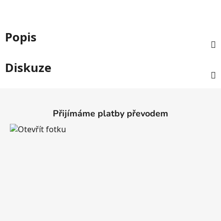
Popis
Diskuze
Z
á
Přijímáme platby převodem
p
a
t
í