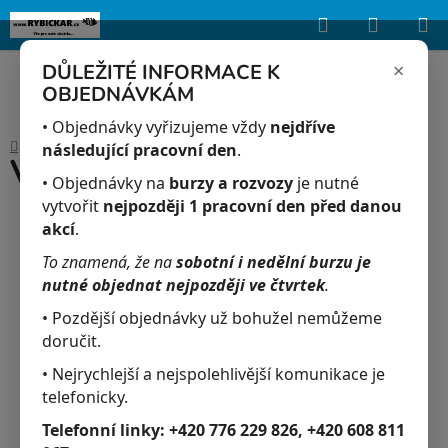
Hledat
NÁKUP
Upozorňujeme, že uvedená skladová dostupnost je orientační a může se
lišit podle aktuálních objednávek a prodeje v reálném čase.
KOŠÍK
×
DŮLEŽITÉ INFORMACE K
OBJEDNÁVKÁM
Přejít
na
• Objednávky vyřizujeme vždy
nejdříve
Domů
/
Akvaristika
/
Vnitřní filtr JK-IF302
obsah
následující pracovní den
.
Vnitřní filtr JK-IF302
• Objednávky na
burzy a rozvozy
je nutné
vytvořit
nejpozději 1 pracovní den před danou
akcí
.
To znamená, že na
sobotní i nedělní burzu je
nutné objednat nejpozději ve čtvrtek
.
• Pozdější objednávky už bohužel nemůžeme
doručit.
• Nejrychlejší a nejspolehlivější komunikace je
telefonicky.
Telefonní linky:
+420 776 229 826, +420 608 811