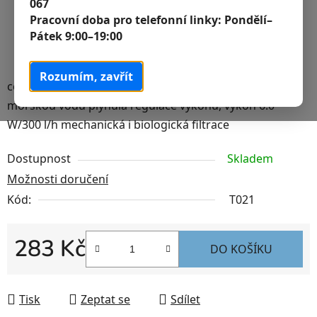
067
Pracovní doba pro telefonní linky:
Pondělí–
Pátek 9:00–19:00
Rozumím, zavřít
celoponorný s tichým chodem vhodný pro normální i
mořskou vodu plynulá regulace výkonu, výkon 6.0
W/300 l/h mechanická i biologická filtrace
Dostupnost
Skladem
Možnosti doručení
Kód:
T021
283 Kč
DO KOŠÍKU
Měrná cena:
Tisk
Zeptat se
Sdílet