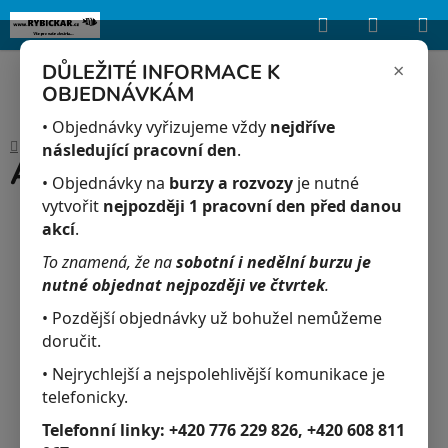
Hledat
NÁKUP
Upozorňujeme, že uvedená skladová dostupnost je orientační a může se
lišit podle aktuálních objednávek a prodeje v reálném čase.
KOŠÍK
×
DŮLEŽITÉ INFORMACE K
OBJEDNÁVKÁM
Přejít
na
• Objednávky vyřizujeme vždy
nejdříve
Domů
/
Akvaristika
/
Acid PH 250 ml
obsah
následující pracovní den
.
Acid PH 250 ml
• Objednávky na
burzy a rozvozy
je nutné
vytvořit
nejpozději 1 pracovní den před danou
akcí
.
To znamená, že na
sobotní i nedělní burzu je
nutné objednat nejpozději ve čtvrtek
.
• Pozdější objednávky už bohužel nemůžeme
doručit.
• Nejrychlejší a nejspolehlivější komunikace je
telefonicky.
Telefonní linky:
+420 776 229 826, +420 608 811