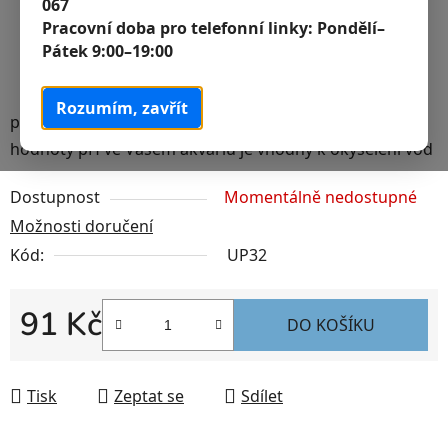
067
Pracovní doba pro telefonní linky:
Pondělí–
Pátek 9:00–19:00
Rozumím, zavřít
prostředek k přípravě akvarijní vody pro snížení
hodnoty pH ve Vašem akváriu je vhodný k okyselení vod
Dostupnost
Momentálně nedostupné
Možnosti doručení
Kód:
UP32
91 Kč
DO KOŠÍKU
Měrná cena:
Tisk
Zeptat se
Sdílet