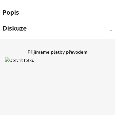
Popis
Diskuze
Z
á
Přijímáme platby převodem
p
a
t
í