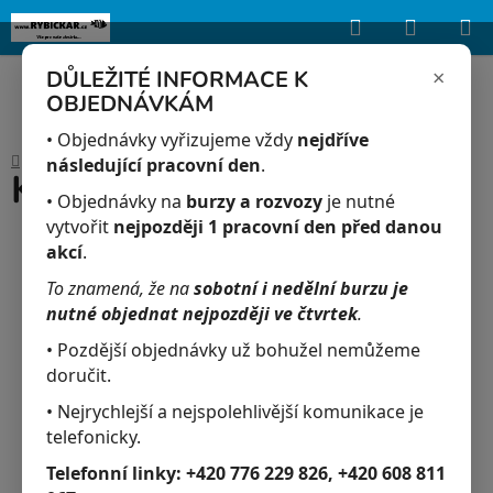
Hledat
NÁKUP
Upozorňujeme, že uvedená skladová dostupnost je orientační a může se
lišit podle aktuálních objednávek a prodeje v reálném čase.
KOŠÍK
×
DŮLEŽITÉ INFORMACE K
OBJEDNÁVKÁM
Přejít
na
• Objednávky vyřizujeme vždy
nejdříve
Domů
/
Akvaristika
/
Kreveta skleněná 500 ml
obsah
následující pracovní den
.
Kreveta skleněná 500 ml
• Objednávky na
burzy a rozvozy
je nutné
vytvořit
nejpozději 1 pracovní den před danou
akcí
.
To znamená, že na
sobotní i nedělní burzu je
nutné objednat nejpozději ve čtvrtek
.
• Pozdější objednávky už bohužel nemůžeme
doručit.
• Nejrychlejší a nejspolehlivější komunikace je
telefonicky.
Telefonní linky:
+420 776 229 826, +420 608 811