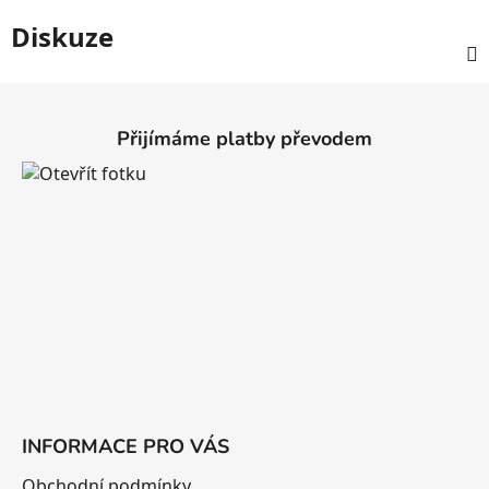
Diskuze
Z
á
Přijímáme platby převodem
p
a
t
í
INFORMACE PRO VÁS
Obchodní podmínky