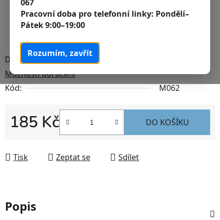
067
Pracovní doba pro telefonní linky:
Pondělí–
Pátek 9:00–19:00
Rozumím, zavřít
Dostupnost
Skladem
Možnosti doručení
Kód:
M062
185 Kč
DO KOŠÍKU
Měrná cena:
Tisk
Zeptat se
Sdílet
Popis