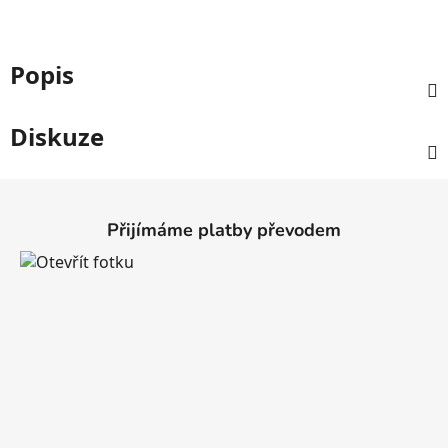
Popis
Diskuze
Z
á
Přijímáme platby převodem
p
a
t
í