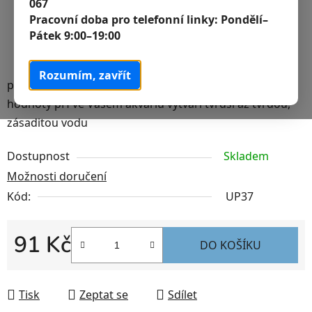
067
Pracovní doba pro telefonní linky:
Pondělí–
Pátek 9:00–19:00
Rozumím, zavřít
prostředek k přípravě akvarijní vody pro zvýšení
hodnoty pH ve Vašem akváriu vytváří tvrdší až tvrdou,
zásaditou vodu
Dostupnost
Skladem
Možnosti doručení
Kód:
UP37
91 Kč
DO KOŠÍKU
Měrná cena:
Tisk
Zeptat se
Sdílet