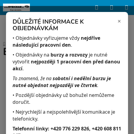
Hledat
NÁKUP
Upozorňujeme, že uvedená skladová dostupnost je orientační a může se
lišit podle aktuálních objednávek a prodeje v reálném čase.
KOŠÍK
×
DŮLEŽITÉ INFORMACE K
OBJEDNÁVKÁM
Přejít
na
• Objednávky vyřizujeme vždy
nejdříve
Domů
/
Akvaristika
/
Basic PH 250 ml
obsah
následující pracovní den
.
Basic PH 250 ml
• Objednávky na
burzy a rozvozy
je nutné
vytvořit
nejpozději 1 pracovní den před danou
akcí
.
To znamená, že na
sobotní i nedělní burzu je
nutné objednat nejpozději ve čtvrtek
.
• Pozdější objednávky už bohužel nemůžeme
doručit.
• Nejrychlejší a nejspolehlivější komunikace je
telefonicky.
Telefonní linky:
+420 776 229 826, +420 608 811