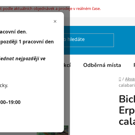
t podle aktuálních objednávek a prodeje v reálném čase.
×
mínky ochrany osobních údajů
racovní den
.
jpozději 1 pracovní den
jednat nejpozději ve
Kontakty
Kalendář akcí
Odběrná místa
Domů
/
Akvar
cky.
calabar
Bic
:00–19:00
Erp
cal