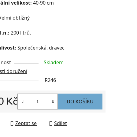
lní velikost:
40-90 cm
elmi obtížný
l.n.:
200 litrů.
livost:
Společenská, dravec
nost
Skladem
ti doručení
R246
0 Kč
DO KOŠÍKU
 cena:
Zeptat se
Sdílet