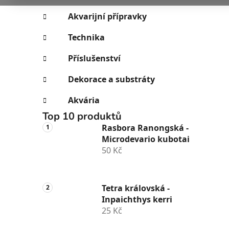
i
n
e
n
Akvarijní přípravky
í
Technika
p
a
Příslušenství
n
Dekorace a substráty
e
l
Akvária
Top 10 produktů
Rasbora Ranongská -
Microdevario kubotai
50 Kč
Tetra královská -
Inpaichthys kerri
25 Kč