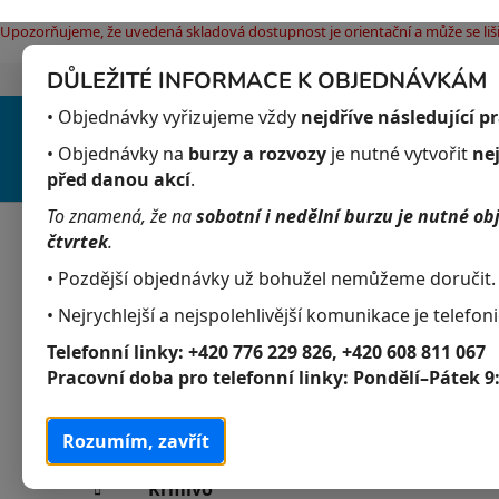
Upozorňujeme, že uvedená skladová dostupnost je orientační a může se liši
DŮLEŽITÉ INFORMACE K OBJEDNÁVKÁM
Jak nakupovat
Obchodní podmínky
Pod
Přejít
• Objednávky vyřizujeme vždy
nejdříve následující p
na
obsah
• Objednávky na
burzy a rozvozy
je nutné vytvořit
ne
před danou akcí
.
To znamená, že na
sobotní i nedělní burzu je nutné ob
Akvaristika
Obchodní podmínky
čtvrtek
.
• Pozdější objednávky už bohužel nemůžeme doručit.
• Nejrychlejší a nejspolehlivější komunikace je telefoni
P
K
Přeskočit
Akvaristika
Telefonní linky:
+420 776 229 826, +420 608 811 067
a
kategorie
o
Pracovní doba pro telefonní linky:
Pondělí–Pátek 9
t
s
Akvarijní živočichové
e
t
g
Rozumím, zavřít
Akvarijní rostliny
r
o
a
r
Krmivo