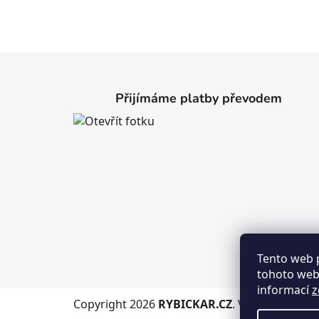
Z
á
Přijímáme platby převodem
p
a
t
í
Tento web 
tohoto webu
informací
z
Copyright 2026
RYBICKAR.CZ
. Všechna práva