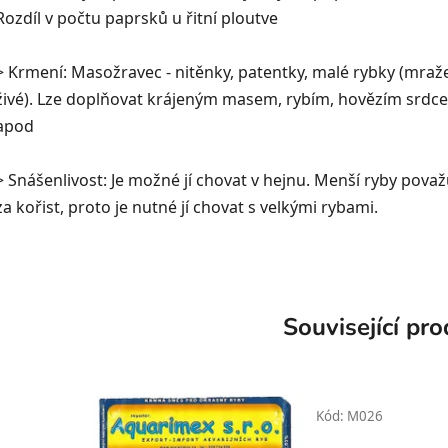
Rozdíl v počtu paprsků u řitní ploutve
> Krmení: Masožravec - nitěnky, patentky, malé rybky (mraž
živé). Lze doplňovat krájeným masem, rybím, hovězím srdc
apod
> Snášenlivost: Je možné jí chovat v hejnu. Menší ryby považ
za kořist, proto je nutné jí chovat s velkými rybami.
Související pr
Kód:
M026