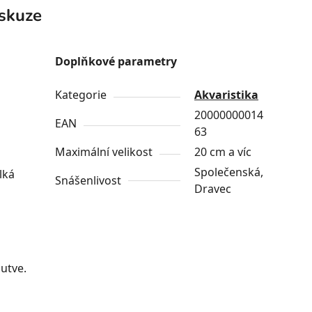
skuze
Doplňkové parametry
Kategorie
Akvaristika
20000000014
EAN
63
Maximální velikost
20 cm a víc
Společenská,
lká
Snášenlivost
Dravec
utve.