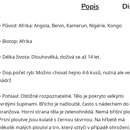
Popis
Di
> Původ: Afrika: Angola, Benin, Kamerun, Nigérie, Kongo
> Biotop: Afrika
> Délka života: Dlouhověká, dožívá se až 14 let.
> Dop.počet ryb: Možno chovat hejno 4-6 kusů, nutná ale ve
nádrž
> Pohlaví: Obtížně rozpoznatelné. Tělo je pokryto velkými
tvrdými šupinami. Břicho je nažloutlé, často s nádechem do
oranžova. Horní strana těla je zelenohnědá. Nemá břišní plo
Prsní ploutve jsou kulaté s černou skvrnou. Na hřbetě má
několik malých ploutví a trn, který vztyčí v případě ohrožení.