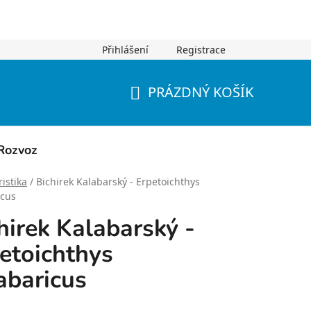
Přihlášení
Registrace
PRÁZDNÝ KOŠÍK
NÁKUPNÍ
KOŠÍK
Rozvoz
istika
/
Bichirek Kalabarský - Erpetoichthys
icus
hirek Kalabarský -
etoichthys
abaricus