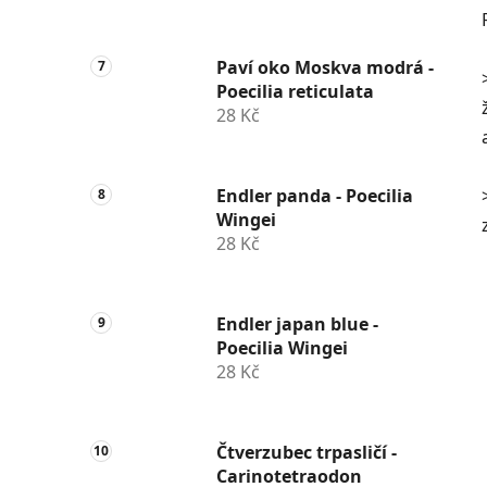
Paví oko Moskva modrá -
Poecilia reticulata
28 Kč
Endler panda - Poecilia
Wingei
28 Kč
Endler japan blue -
Poecilia Wingei
28 Kč
Čtverzubec trpasličí -
Carinotetraodon