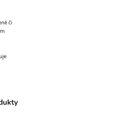
ené či
em
uje
odukty