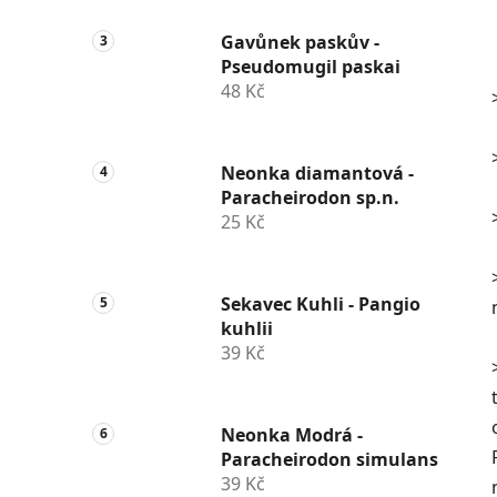
Gavůnek paskův -
Pseudomugil paskai
48 Kč
Neonka diamantová -
Paracheirodon sp.n.
25 Kč
Sekavec Kuhli - Pangio
kuhlii
39 Kč
Neonka Modrá -
Paracheirodon simulans
39 Kč