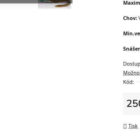
Maximá
Chov:
V
Min.ve
Snášen
Dostup
Možnos
Kód:
25
Měrná
Tisk