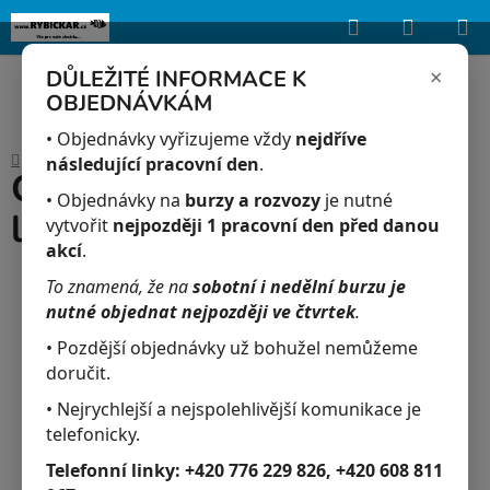
Hledat
NÁKUP
Upozorňujeme, že uvedená skladová dostupnost je orientační a může se
lišit podle aktuálních objednávek a prodeje v reálném čase.
KOŠÍK
×
DŮLEŽITÉ INFORMACE K
OBJEDNÁVKÁM
Přejít
na
• Objednávky vyřizujeme vždy
nejdříve
Domů
/
Akvaristika
/
Calico molla - Poecilia latipinna
obsah
následující pracovní den
.
Calico molla - Poecilia
• Objednávky na
burzy a rozvozy
je nutné
latipinna
vytvořit
nejpozději 1 pracovní den před danou
akcí
.
To znamená, že na
sobotní i nedělní burzu je
nutné objednat nejpozději ve čtvrtek
.
• Pozdější objednávky už bohužel nemůžeme
doručit.
• Nejrychlejší a nejspolehlivější komunikace je
telefonicky.
Telefonní linky:
+420 776 229 826, +420 608 811