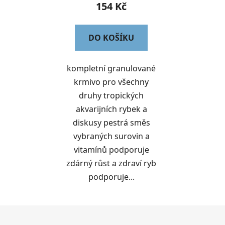
154 Kč
DO KOŠÍKU
kompletní granulované
krmivo pro všechny
druhy tropických
akvarijních rybek a
diskusy pestrá směs
vybraných surovin a
vitamínů podporuje
zdárný růst a zdraví ryb
podporuje...
Z
á