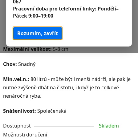
067
Pracovní doba pro telefonní linky:
Pondělí–
Pátek 9:00–19:00
Rozumím, zavřít
Maximální velikost:
5-8 cm
Chov:
Snadný
Min.vel.n.:
80 litrů - může být i menší nádrži, ale pak je
nutné zvýšeně dbát na čistotu, i když je to celkově
nenáročná ryba.
Snášenlivost:
Společenská
Dostupnost
Skladem
Možnosti doručení