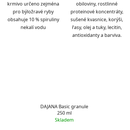
krmivo určeno zejména
obiloviny, rostlinné
pro býložravé ryby
proteinové koncentráty,
obsahuje 10 % spiruliny
sušené kvasnice, korýši,
nekalí vodu
řasy, olej a tuky, lecitin,
antioxidanty a barviva.
DAJANA Basic granule
250 ml
Skladem