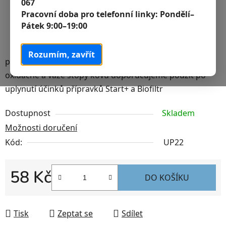
067
Pracovní doba pro telefonní linky:
Pondělí–
Pátek 9:00–19:00
Rozumím, zavřít
prostředek pro čistou vodu působí bakteriostaticky,
oxidačně a váže stopy kovů doporučujeme použít po
uplynutí účinků přípravků Start+ a Biofiltr
Dostupnost
Skladem
Možnosti doručení
Kód:
UP22
58 Kč
DO KOŠÍKU
Měrná cena:
Tisk
Zeptat se
Sdílet