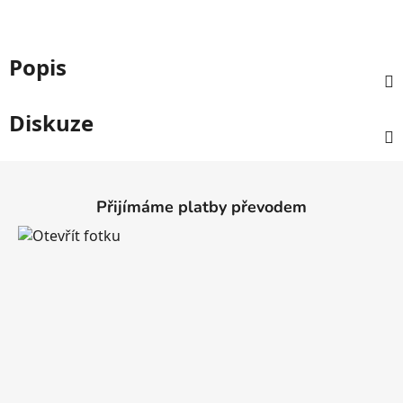
Popis
Diskuze
Z
á
Přijímáme platby převodem
p
a
t
í