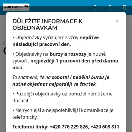
Hledat
NÁKUP
Upozorňujeme, že uvedená skladová dostupnost je orientační a může se
lišit podle aktuálních objednávek a prodeje v reálném čase.
KOŠÍK
×
DŮLEŽITÉ INFORMACE K
OBJEDNÁVKÁM
Přejít
na
• Objednávky vyřizujeme vždy
nejdříve
Domů
/
Akvaristika
/
Clear aqua 100 ml
obsah
následující pracovní den
.
Clear aqua 100 ml
• Objednávky na
burzy a rozvozy
je nutné
vytvořit
nejpozději 1 pracovní den před danou
akcí
.
To znamená, že na
sobotní i nedělní burzu je
nutné objednat nejpozději ve čtvrtek
.
• Pozdější objednávky už bohužel nemůžeme
doručit.
• Nejrychlejší a nejspolehlivější komunikace je
telefonicky.
Telefonní linky:
+420 776 229 826, +420 608 811