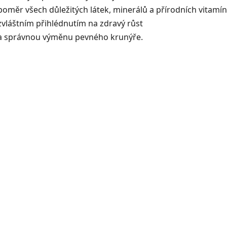
poměr všech důležitých látek, minerálů a přírodních vitamí
zvláštním přihlédnutím na zdravý růst
a správnou výměnu pevného krunýře.