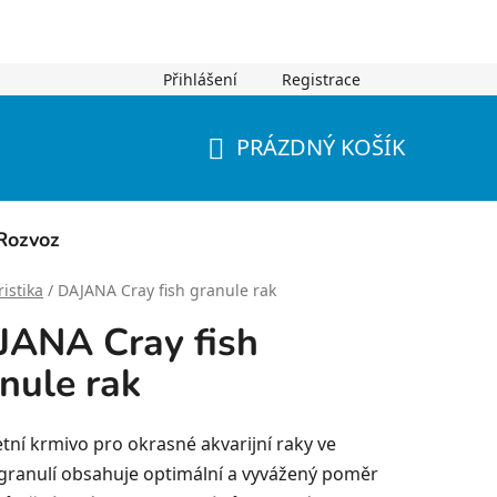
Přihlášení
Registrace
PRÁZDNÝ KOŠÍK
NÁKUPNÍ
KOŠÍK
Rozvoz
istika
/
DAJANA Cray fish granule rak
ANA Cray fish
nule rak
tní krmivo pro okrasné akvarijní raky ve
granulí obsahuje optimální a vyvážený poměr