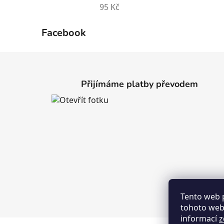
95 Kč
Facebook
Z
á
Přijímáme platby převodem
p
a
t
í
Tento web 
tohoto webu
informací
z