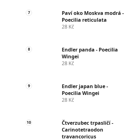
Paví oko Moskva modrá -
Poecilia reticulata
28 Kč
Endler panda - Poecilia
Wingei
28 Kč
Endler japan blue -
Poecilia Wingei
28 Kč
Čtverzubec trpasličí -
Carinotetraodon
travancoricus