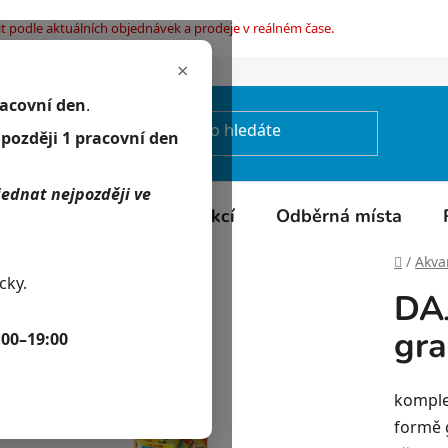
t podle aktuálních objednávek a prodeje v reálném čase.
×
mínky ochrany osobních údajů
racovní den
.
jpozději 1 pracovní den
jednat nejpozději ve
Kontakty
Kalendář akcí
Odběrná místa
Domů
/
Akvar
cky.
DAJ
gra
:00–19:00
komple
formě 