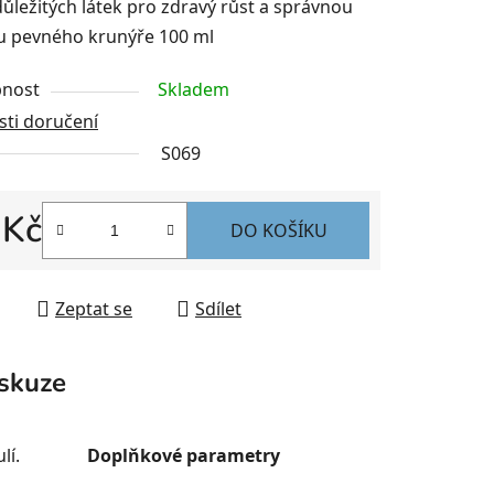
ůležitých látek pro zdravý růst a správnou
 pevného krunýře 100 ml
nost
Skladem
ti doručení
S069
 Kč
DO KOŠÍKU
 cena:
Zeptat se
Sdílet
skuze
lí.
Doplňkové parametry