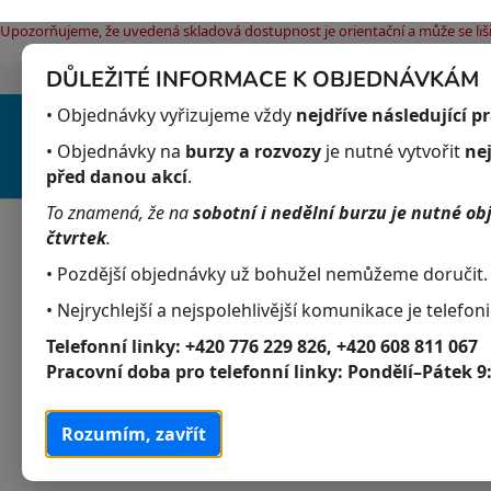
Upozorňujeme, že uvedená skladová dostupnost je orientační a může se liši
DŮLEŽITÉ INFORMACE K OBJEDNÁVKÁM
Jak nakupovat
Obchodní podmínky
Pod
Přejít
• Objednávky vyřizujeme vždy
nejdříve následující p
na
obsah
• Objednávky na
burzy a rozvozy
je nutné vytvořit
ne
před danou akcí
.
To znamená, že na
sobotní i nedělní burzu je nutné ob
Akvaristika
Obchodní podmínky
čtvrtek
.
• Pozdější objednávky už bohužel nemůžeme doručit.
P
K
Přeskočit
• Nejrychlejší a nejspolehlivější komunikace je telefoni
Akvaristika
a
kategorie
o
Telefonní linky:
+420 776 229 826, +420 608 811 067
t
s
Akvarijní živočichové
Pracovní doba pro telefonní linky:
Pondělí–Pátek 9
e
t
g
Akvarijní rostliny
r
o
Rozumím, zavřít
a
r
Krmivo
i
n