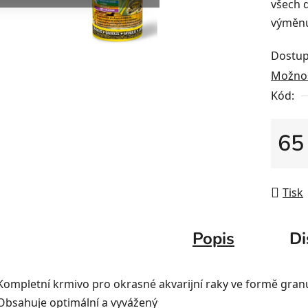
všech d
výměnu
Dostup
Možnos
Kód:
65
Měrná
Tisk
Popis
Di
Kompletní krmivo pro okrasné akvarijní raky ve formě granu
Obsahuje optimální a vyvážený