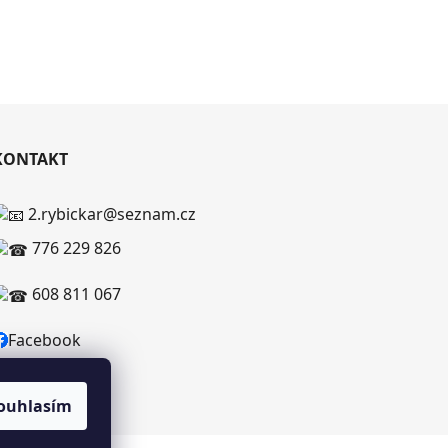
KONTAKT
2.rybickar@seznam.cz
776 229 826
608 811 067
Facebook
ouhlasím