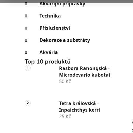
e
n
Akvarijní přípravky
í
Technika
p
a
Příslušenství
n
Dekorace a substráty
e
l
Akvária
Top 10 produktů
Rasbora Ranongská -
Microdevario kubotai
50 Kč
Tetra královská -
Inpaichthys kerri
25 Kč