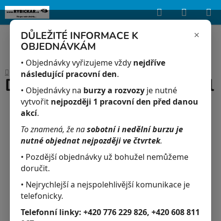
Hledat
NÁKUP
Upozorňujeme, že uvedená skladová dostupnost je orientační a může se
lišit podle aktuálních objednávek a prodeje v reálném čase.
KOŠÍK
×
DŮLEŽITÉ INFORMACE K
OBJEDNÁVKÁM
Přejít
na
• Objednávky vyřizujeme vždy
nejdříve
Domů
/
Akvaristika
/
DAJANA Gold gran 100 ml
obsah
následující pracovní den
.
DAJANA Gold gran 100 ml
• Objednávky na
burzy a rozvozy
je nutné
vytvořit
nejpozději 1 pracovní den před danou
akcí
.
To znamená, že na
sobotní i nedělní burzu je
nutné objednat nejpozději ve čtvrtek
.
• Pozdější objednávky už bohužel nemůžeme
doručit.
• Nejrychlejší a nejspolehlivější komunikace je
telefonicky.
Telefonní linky:
+420 776 229 826, +420 608 811