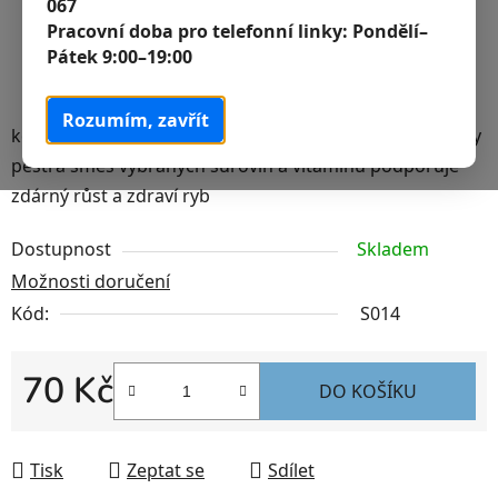
067
Pracovní doba pro telefonní linky:
Pondělí–
Pátek 9:00–19:00
Rozumím, zavřít
kompletní krmivo pro závojnatky a zlaté okrasné karasy
pestrá směs vybraných surovin a vitamínů podporuje
zdárný růst a zdraví ryb
Dostupnost
Skladem
Možnosti doručení
Kód:
S014
70 Kč
DO KOŠÍKU
Měrná cena:
Tisk
Zeptat se
Sdílet