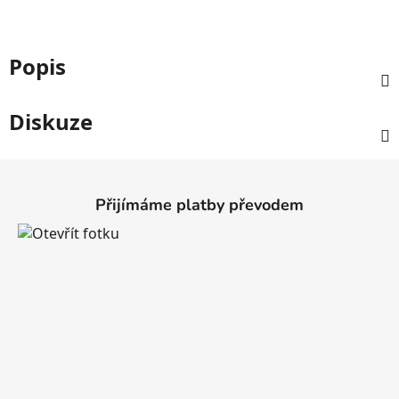
Popis
Diskuze
Z
á
Přijímáme platby převodem
p
a
t
í