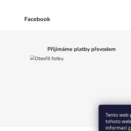
Facebook
Z
á
Přijímáme platby převodem
p
a
t
í
Tento web 
tohoto webu
informací
z