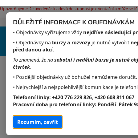
Upozorňujeme, že uvedená skladová dostupnost je orientační a může se liši
DŮLEŽITÉ INFORMACE K OBJEDNÁVKÁM
Jak nakupovat
Obchodní podmínky
Pod
Přejít
• Objednávky vyřizujeme vždy
nejdříve následující p
na
obsah
• Objednávky na
burzy a rozvozy
je nutné vytvořit
ne
před danou akcí
.
To znamená, že na
sobotní i nedělní burzu je nutné ob
Akvaristika
Obchodní podmínky
čtvrtek
.
• Pozdější objednávky už bohužel nemůžeme doručit.
P
K
Přeskočit
• Nejrychlejší a nejspolehlivější komunikace je telefoni
Akvaristika
a
kategorie
o
Telefonní linky:
+420 776 229 826, +420 608 811 067
t
s
Akvarijní živočichové
Pracovní doba pro telefonní linky:
Pondělí–Pátek 9
e
t
g
Akvarijní rostliny
r
o
Rozumím, zavřít
a
r
Krmivo
i
n