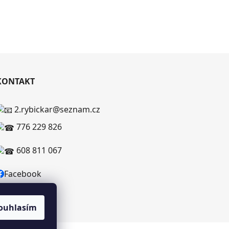
KONTAKT
2.rybickar@seznam.cz
776 229 826
608 811 067
Facebook
ouhlasím