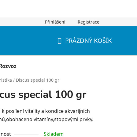
Přihlášení
Registrace
PRÁZDNÝ KOŠÍK
NÁKUPNÍ
KOŠÍK
Rozvoz
istika
/
Discus special 100 gr
cus special 100 gr
k posílení vitality a kondice akvarijních
chů,obohaceno vitamíny,stopovými prvky.
nost
Skladem