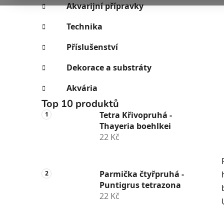
e
n
Akvarijní přípravky
í
Technika
p
a
Příslušenství
n
Dekorace a substráty
e
l
Akvária
Top 10 produktů
Tetra Křivopruhá -
Thayeria boehlkei
22 Kč
Parmička čtyřpruhá -
Puntigrus tetrazona
22 Kč