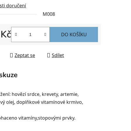
ti doručení
M008
 Kč
DO KOŠÍKU
 cena:
Zeptat se
Sdílet
skuze
ení: hovězí srdce, krevety, artemie,
sový olej, doplňkové vitamínové krmivo,
obohaceno vitamíny,stopovými prvky.