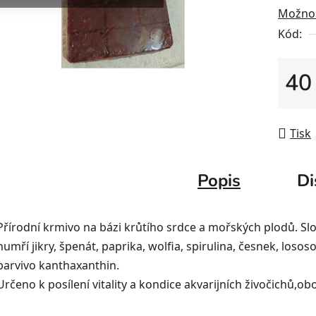
Možnos
Kód:
40
Měrná
Tisk
Popis
Di
Přírodní krmivo na bázi krůtího srdce a mořských plodů. Slož
humří jikry, špenát, paprika, wolfia, spirulina, česnek, loso
barvivo kanthaxanthin.
Určeno k posílení vitality a kondice akvarijních živočichů,