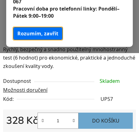
067
Pracovní doba pro telefonní linky:
Pondělí–
Pátek 9:00–19:00
Rozumím, zavřít
Rychlý, bezpečný a snadno použitelný mnohostranný
test (6 hodnot) pro ekonomické, praktické a jednoduché
zkoušení kvality vody.
Dostupnost
Skladem
Možnosti doručení
Kód:
UP57
328 Kč
DO KOŠÍKU
Měrná cena: