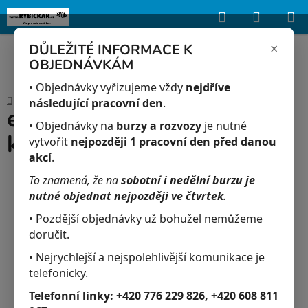
Hledat
NÁKUP
Upozorňujeme, že uvedená skladová dostupnost je orientační a může se
lišit podle aktuálních objednávek a prodeje v reálném čase.
KOŠÍK
×
DŮLEŽITÉ INFORMACE K
OBJEDNÁVKÁM
Přejít
na
• Objednávky vyřizujeme vždy
nejdříve
Domů
/
Akvaristika
/
eSHa Aqua Quick Test 50 ks
obsah
následující pracovní den
.
eSHa Aqua Quick Test 50
• Objednávky na
burzy a rozvozy
je nutné
ks
vytvořit
nejpozději 1 pracovní den před danou
akcí
.
To znamená, že na
sobotní i nedělní burzu je
nutné objednat nejpozději ve čtvrtek
.
• Pozdější objednávky už bohužel nemůžeme
doručit.
• Nejrychlejší a nejspolehlivější komunikace je
telefonicky.
Telefonní linky:
+420 776 229 826, +420 608 811