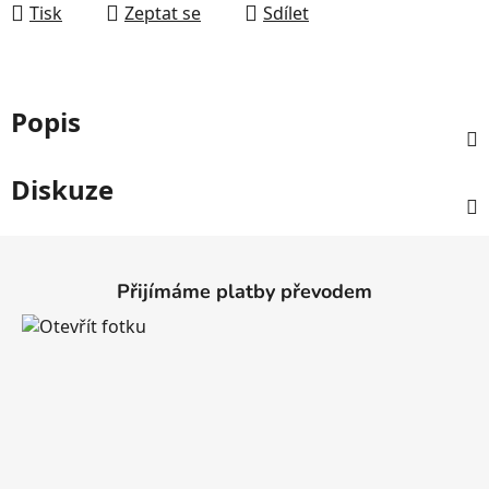
Tisk
Zeptat se
Sdílet
Popis
Diskuze
Z
á
Přijímáme platby převodem
p
a
t
í