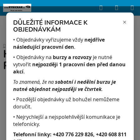
Hledat
NÁKUP
Upozorňujeme, že uvedená skladová dostupnost je orientační a může se
lišit podle aktuálních objednávek a prodeje v reálném čase.
KOŠÍK
×
DŮLEŽITÉ INFORMACE K
OBJEDNÁVKÁM
Přejít
na
• Objednávky vyřizujeme vždy
nejdříve
Domů
/
Akvaristika
/
HIKARI Blood-red Parrot Plus Medium 333 g
obsah
následující pracovní den
.
HIKARI Blood-red Parrot
• Objednávky na
burzy a rozvozy
je nutné
Plus Medium 333 g
vytvořit
nejpozději 1 pracovní den před danou
akcí
.
To znamená, že na
sobotní i nedělní burzu je
nutné objednat nejpozději ve čtvrtek
.
• Pozdější objednávky už bohužel nemůžeme
doručit.
• Nejrychlejší a nejspolehlivější komunikace je
telefonicky.
Telefonní linky:
+420 776 229 826, +420 608 811