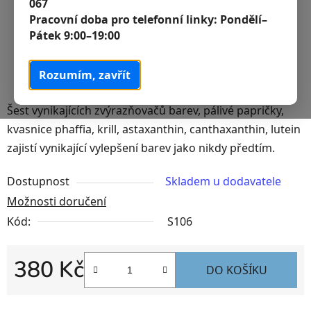
067
Pracovní doba pro telefonní linky:
Pondělí–
Pátek 9:00–19:00
Rozumím, zavřít
Šest vynikajících zvýrazňovačů barev, pálivé papričky,
kvasnice phaffia, krill, astaxanthin, canthaxanthin, lutein
zajistí vynikající vylepšení barev jako nikdy předtím.
Dostupnost
Skladem u dodavatele
Možnosti doručení
Kód:
S106
380 Kč
DO KOŠÍKU
Měrná cena: