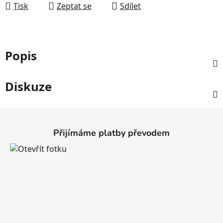
Tisk
Zeptat se
Sdílet
Popis
Diskuze
Z
á
Přijímáme platby převodem
p
a
t
í