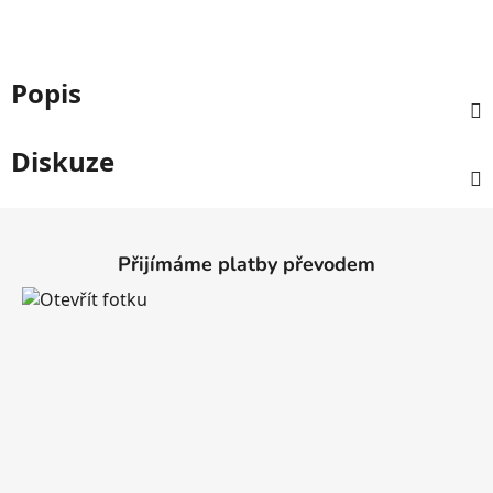
Popis
Diskuze
Z
á
Přijímáme platby převodem
p
a
t
í