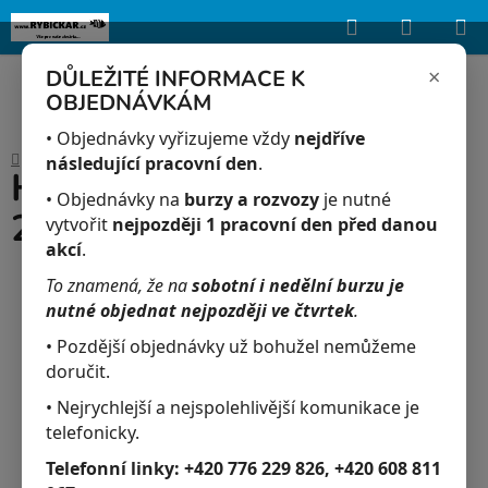
Hledat
NÁKUP
Upozorňujeme, že uvedená skladová dostupnost je orientační a může se
lišit podle aktuálních objednávek a prodeje v reálném čase.
KOŠÍK
×
DŮLEŽITÉ INFORMACE K
OBJEDNÁVKÁM
Přejít
na
• Objednávky vyřizujeme vždy
nejdříve
Domů
/
Akvaristika
/
HIKARI Cichlid Gold Large 250g
obsah
následující pracovní den
.
HIKARI Cichlid Gold Large
• Objednávky na
burzy a rozvozy
je nutné
250g
vytvořit
nejpozději 1 pracovní den před danou
akcí
.
To znamená, že na
sobotní i nedělní burzu je
nutné objednat nejpozději ve čtvrtek
.
• Pozdější objednávky už bohužel nemůžeme
doručit.
• Nejrychlejší a nejspolehlivější komunikace je
telefonicky.
Telefonní linky:
+420 776 229 826, +420 608 811