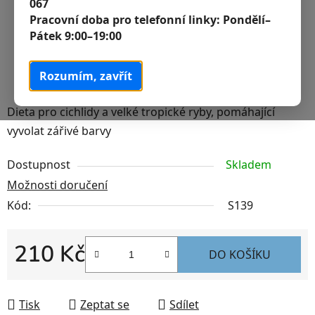
067
Pracovní doba pro telefonní linky:
Pondělí–
Pátek 9:00–19:00
Rozumím, zavřít
Dieta pro cichlidy a velké tropické ryby, pomáhající
vyvolat zářivé barvy
Dostupnost
Skladem
Možnosti doručení
Kód:
S139
210 Kč
DO KOŠÍKU
Měrná cena:
Tisk
Zeptat se
Sdílet