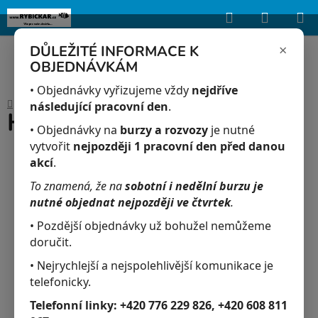
Hledat
NÁKUP
Upozorňujeme, že uvedená skladová dostupnost je orientační a může se
lišit podle aktuálních objednávek a prodeje v reálném čase.
KOŠÍK
×
DŮLEŽITÉ INFORMACE K
OBJEDNÁVKÁM
Přejít
na
• Objednávky vyřizujeme vždy
nejdříve
Domů
/
Akvaristika
/
HIKARI Micro Pellets 22 g
obsah
následující pracovní den
.
HIKARI Micro Pellets 22 g
• Objednávky na
burzy a rozvozy
je nutné
vytvořit
nejpozději 1 pracovní den před danou
akcí
.
To znamená, že na
sobotní i nedělní burzu je
nutné objednat nejpozději ve čtvrtek
.
• Pozdější objednávky už bohužel nemůžeme
doručit.
• Nejrychlejší a nejspolehlivější komunikace je
telefonicky.
Telefonní linky:
+420 776 229 826, +420 608 811