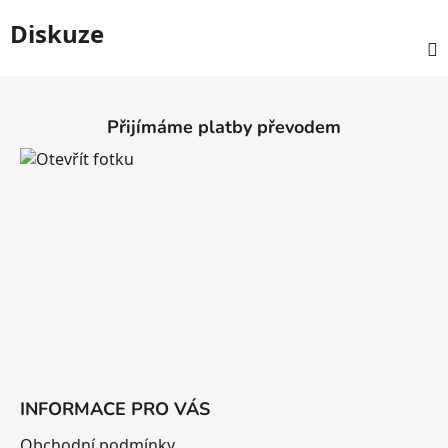
Diskuze
Z
á
Přijímáme platby převodem
p
a
t
í
INFORMACE PRO VÁS
Obchodní podmínky