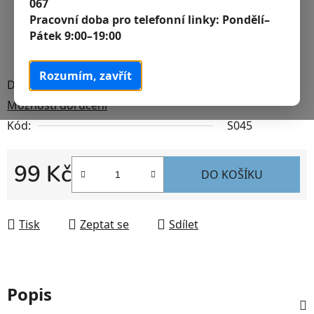
067
Pracovní doba pro telefonní linky:
Pondělí–
Pátek 9:00–19:00
Rozumím, zavřít
Dostupnost
Skladem
Možnosti doručení
Kód:
S045
99 Kč
DO KOŠÍKU
Měrná cena:
Tisk
Zeptat se
Sdílet
Popis