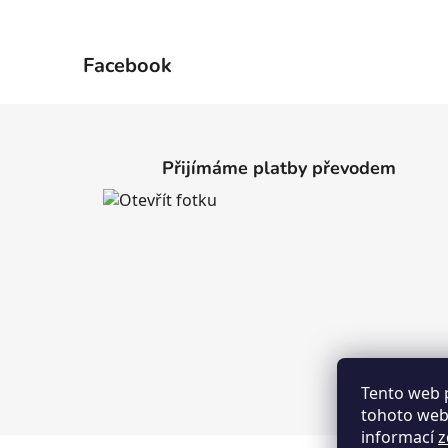
Facebook
Z
á
Přijímáme platby převodem
p
a
t
í
Tento web 
tohoto webu
informací
z