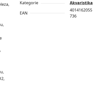
Kategorie
Akvaristika
leza,
4014162055
EAN
736
u,
e
ý
ru,
O2,