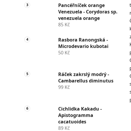
Pancéřníček orange
Venezuela - Corydoras sp.
venezuela orange
85 Kč
Rasbora Ranongská -
Microdevario kubotai
50 Kč
Ráček zakrslý modrý -
Cambarellus diminutus
99 Kč
Cichlidka Kakadu -
Apistogramma
cacatuoides
89 Kč