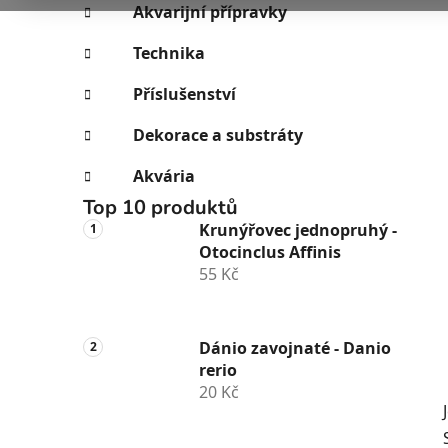
e
n
Akvarijní přípravky
í
Technika
p
a
Příslušenství
n
Dekorace a substráty
e
l
Akvária
Top 10 produktů
Krunýřovec jednopruhý -
Otocinclus Affinis
55 Kč
Dánio zavojnaté - Danio
rerio
20 Kč