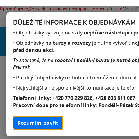
Upozorňujeme, že uvedená skladová dostupnost je orientační a může se liši
DŮLEŽITÉ INFORMACE K OBJEDNÁVKÁM
Jak nakupovat
Obchodní podmínky
Pod
Přejít
• Objednávky vyřizujeme vždy
nejdříve následující p
na
obsah
• Objednávky na
burzy a rozvozy
je nutné vytvořit
ne
před danou akcí
.
To znamená, že na
sobotní i nedělní burzu je nutné ob
Akvaristika
Obchodní podmínky
čtvrtek
.
• Pozdější objednávky už bohužel nemůžeme doručit.
P
K
Přeskočit
• Nejrychlejší a nejspolehlivější komunikace je telefoni
Akvaristika
a
kategorie
o
Telefonní linky:
+420 776 229 826, +420 608 811 067
t
s
Akvarijní živočichové
Pracovní doba pro telefonní linky:
Pondělí–Pátek 9
e
t
g
Akvarijní rostliny
r
o
Rozumím, zavřít
a
r
Krmivo
i
n