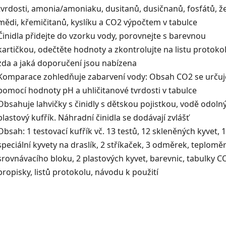
tvrdosti, amonia/amoniaku, dusitanů, dusičnanů, fosfátů, že
mědi, křemičitanů, kyslíku a CO2 výpočtem v tabulce
Činidla přidejte do vzorku vody, porovnejte s barevnou
kartičkou, odečtěte hodnoty a zkontrolujte na listu protokol
zda a jaká doporučení jsou nabízena
Komparace zohledňuje zabarvení vody: Obsah CO2 se určuj
pomocí hodnoty pH a uhličitanové tvrdosti v tabulce
Obsahuje lahvičky s činidly s dětskou pojistkou, vodě odoln
plastový kufřík. Náhradní činidla se dodávají zvlášť
Obsah: 1 testovací kufřík vč. 13 testů, 12 skleněných kyvet, 1
speciální kyvety na draslík, 2 stříkaček, 3 odměrek, teplomě
srovnávacího bloku, 2 plastových kyvet, barevnic, tabulky C
propisky, listů protokolu, návodu k použití