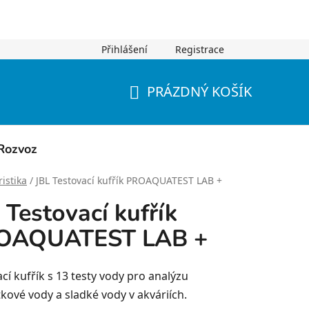
Přihlášení
Registrace
PRÁZDNÝ KOŠÍK
NÁKUPNÍ
KOŠÍK
Rozvoz
istika
/
JBL Testovací kufřík PROAQUATEST LAB +
 Testovací kufřík
OAQUATEST LAB +
cí kufřík s 13 testy vody pro analýzu
kové vody a sladké vody v akváriích.