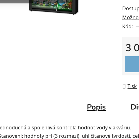
Dostup
Možnos
Kód:
3 
Měrná
Tisk
Popis
Di
Jednoduchá a spolehlivá kontrola hodnot vody v akváriu.
Stanovení: hodnoty pH (3 rozmezí), uhličitanové tvrdosti, ce