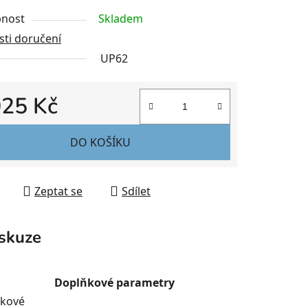
nost
Skladem
ti doručení
UP62
025 Kč
 cena:
DO KOŠÍKU
Zeptat se
Sdílet
skuze
Doplňkové parametry
lkové