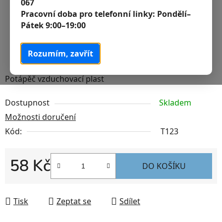
067
Pracovní doba pro telefonní linky:
Pondělí–
Pátek 9:00–19:00
Rozumím, zavřít
Potápěč vzduchovací plast
Dostupnost
Skladem
Možnosti doručení
Kód:
T123
58 Kč
DO KOŠÍKU
Měrná cena:
Tisk
Zeptat se
Sdílet