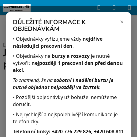
Hledat
NÁKUP
Upozorňujeme, že uvedená skladová dostupnost je orientační a může se
lišit podle aktuálních objednávek a prodeje v reálném čase.
KOŠÍK
×
DŮLEŽITÉ INFORMACE K
OBJEDNÁVKÁM
Přejít
na
• Objednávky vyřizujeme vždy
nejdříve
Domů
/
Akvaristika
/
JK-Potápěč vzduchovací plast
obsah
následující pracovní den
.
JK-Potápěč vzduchovací
• Objednávky na
burzy a rozvozy
je nutné
plast
vytvořit
nejpozději 1 pracovní den před danou
akcí
.
To znamená, že na
sobotní i nedělní burzu je
nutné objednat nejpozději ve čtvrtek
.
• Pozdější objednávky už bohužel nemůžeme
doručit.
• Nejrychlejší a nejspolehlivější komunikace je
telefonicky.
Telefonní linky:
+420 776 229 826, +420 608 811