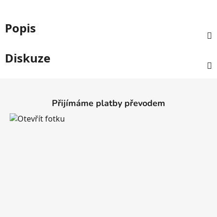
Popis
Diskuze
Z
á
Přijímáme platby převodem
p
a
t
í