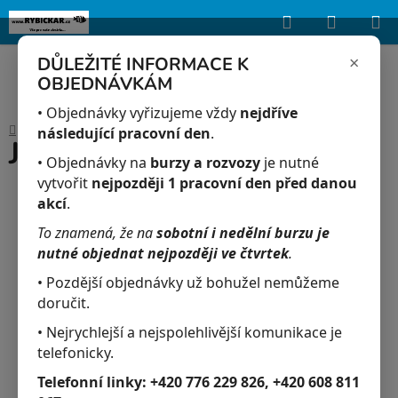
Hledat
NÁKUP
Upozorňujeme, že uvedená skladová dostupnost je orientační a může se
lišit podle aktuálních objednávek a prodeje v reálném čase.
KOŠÍK
×
DŮLEŽITÉ INFORMACE K
OBJEDNÁVKÁM
Přejít
na
• Objednávky vyřizujeme vždy
nejdříve
Domů
/
Akvaristika
/
JK-Spojka na hadičku
obsah
následující pracovní den
.
JK-Spojka na hadičku
• Objednávky na
burzy a rozvozy
je nutné
vytvořit
nejpozději 1 pracovní den před danou
akcí
.
To znamená, že na
sobotní i nedělní burzu je
nutné objednat nejpozději ve čtvrtek
.
• Pozdější objednávky už bohužel nemůžeme
doručit.
• Nejrychlejší a nejspolehlivější komunikace je
telefonicky.
Telefonní linky:
+420 776 229 826, +420 608 811