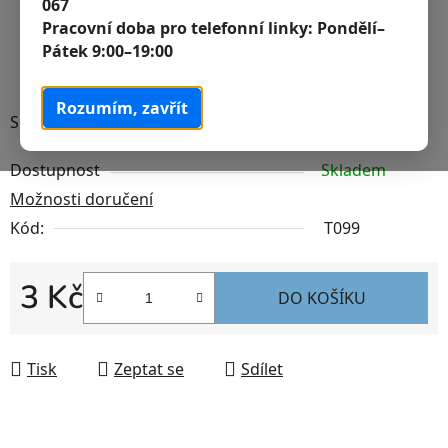
067
Pracovní doba pro telefonní linky:
Pondělí–
Pátek 9:00–19:00
Rozumím, zavřít
Spojka na hadičku
Dostupnost
Skladem
Možnosti doručení
Kód:
T099
3 Kč
DO KOŠÍKU
Měrná cena:
Tisk
Zeptat se
Sdílet