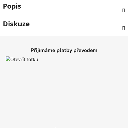
Popis
Diskuze
Z
á
Přijímáme platby převodem
p
a
t
í