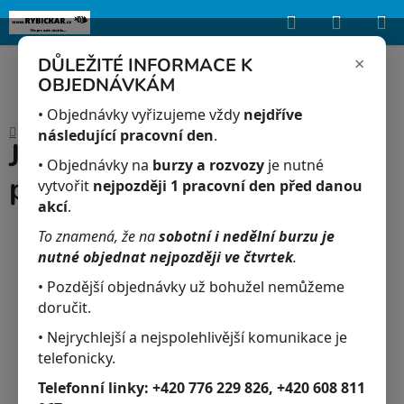
Hledat
NÁKUP
Upozorňujeme, že uvedená skladová dostupnost je orientační a může se
lišit podle aktuálních objednávek a prodeje v reálném čase.
KOŠÍK
×
DŮLEŽITÉ INFORMACE K
OBJEDNÁVKÁM
Přejít
na
• Objednávky vyřizujeme vždy
nejdříve
Domů
/
Akvaristika
/
JK-Vzd.kámen válec pr.26x48mm
obsah
následující pracovní den
.
JK-Vzd.kámen válec
• Objednávky na
burzy a rozvozy
je nutné
pr.26x48mm
vytvořit
nejpozději 1 pracovní den před danou
akcí
.
To znamená, že na
sobotní i nedělní burzu je
nutné objednat nejpozději ve čtvrtek
.
• Pozdější objednávky už bohužel nemůžeme
doručit.
• Nejrychlejší a nejspolehlivější komunikace je
telefonicky.
Telefonní linky:
+420 776 229 826, +420 608 811