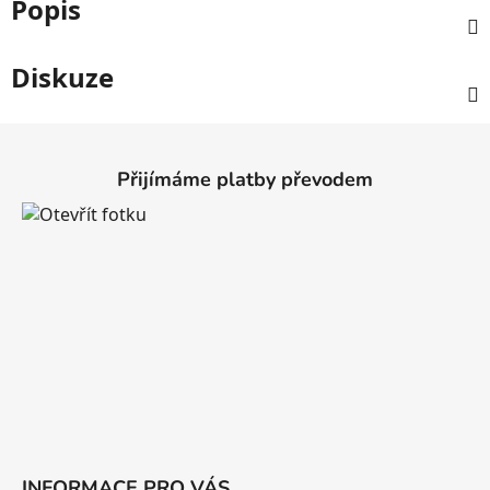
Popis
Diskuze
Z
á
Přijímáme platby převodem
p
a
t
í
INFORMACE PRO VÁS