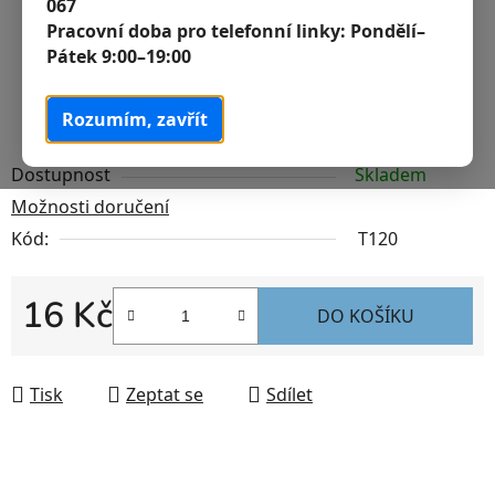
067
Pracovní doba pro telefonní linky:
Pondělí–
Pátek 9:00–19:00
Rozumím, zavřít
Dostupnost
Skladem
Možnosti doručení
Kód:
T120
16 Kč
DO KOŠÍKU
Měrná cena:
Tisk
Zeptat se
Sdílet