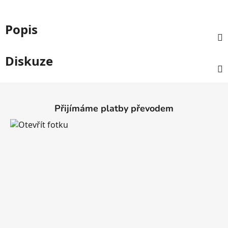
Popis
Diskuze
Z
á
Přijímáme platby převodem
p
a
t
í