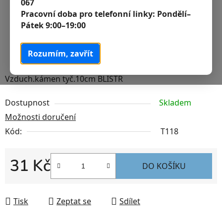
067
Pracovní doba pro telefonní linky:
Pondělí–
Pátek 9:00–19:00
Rozumím, zavřít
Vzduch.kámen tyč.10cm BLISTR
Dostupnost
Skladem
Možnosti doručení
Kód:
T118
31 Kč
DO KOŠÍKU
Měrná cena:
Tisk
Zeptat se
Sdílet