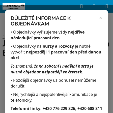
Hledat
NÁKUP
Upozorňujeme, že uvedená skladová dostupnost je orientační a může se
lišit podle aktuálních objednávek a prodeje v reálném čase.
KOŠÍK
×
DŮLEŽITÉ INFORMACE K
OBJEDNÁVKÁM
Přejít
na
• Objednávky vyřizujeme vždy
nejdříve
Domů
/
Akvaristika
/
JK-Vzduch.kámen tyč.10cm BLISTR
obsah
následující pracovní den
.
JK-Vzduch.kámen tyč.10cm
• Objednávky na
burzy a rozvozy
je nutné
BLISTR
vytvořit
nejpozději 1 pracovní den před danou
akcí
.
To znamená, že na
sobotní i nedělní burzu je
nutné objednat nejpozději ve čtvrtek
.
• Pozdější objednávky už bohužel nemůžeme
doručit.
• Nejrychlejší a nejspolehlivější komunikace je
telefonicky.
Telefonní linky:
+420 776 229 826, +420 608 811