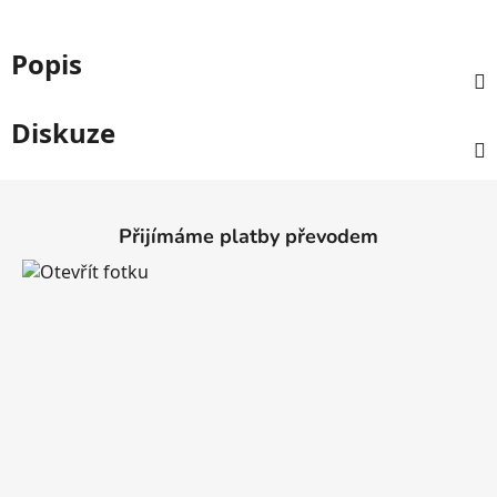
Popis
Diskuze
Z
á
Přijímáme platby převodem
p
a
t
í