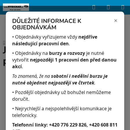
Hledat
NÁKUP
Upozorňujeme, že uvedená skladová dostupnost je orientační a může se
lišit podle aktuálních objednávek a prodeje v reálném čase.
KOŠÍK
×
DŮLEŽITÉ INFORMACE K
OBJEDNÁVKÁM
Přejít
na
• Objednávky vyřizujeme vždy
nejdříve
Domů
/
Akvaristika
/
JK-Vzduch.kámen válec pr.10x25mm
obsah
následující pracovní den
.
JK-Vzduch.kámen válec
• Objednávky na
burzy a rozvozy
je nutné
pr.10x25mm
vytvořit
nejpozději 1 pracovní den před danou
akcí
.
To znamená, že na
sobotní i nedělní burzu je
nutné objednat nejpozději ve čtvrtek
.
• Pozdější objednávky už bohužel nemůžeme
doručit.
• Nejrychlejší a nejspolehlivější komunikace je
telefonicky.
Telefonní linky:
+420 776 229 826, +420 608 811