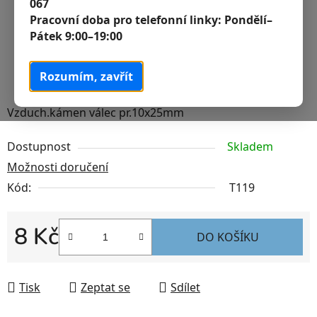
067
Pracovní doba pro telefonní linky:
Pondělí–
Pátek 9:00–19:00
Rozumím, zavřít
Vzduch.kámen válec pr.10x25mm
Dostupnost
Skladem
Možnosti doručení
Kód:
T119
8 Kč
DO KOŠÍKU
Měrná cena:
Tisk
Zeptat se
Sdílet