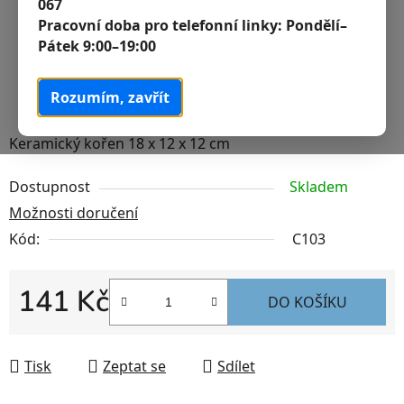
067
Pracovní doba pro telefonní linky:
Pondělí–
Pátek 9:00–19:00
Rozumím, zavřít
Keramický kořen 18 x 12 x 12 cm
Dostupnost
Skladem
Možnosti doručení
Kód:
C103
141 Kč
DO KOŠÍKU
Měrná cena:
Tisk
Zeptat se
Sdílet