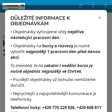
Hledat
NÁKUP
Upozorňujeme, že uvedená skladová dostupnost je orientační a může se
lišit podle aktuálních objednávek a prodeje v reálném čase.
KOŠÍK
×
DŮLEŽITÉ INFORMACE K
OBJEDNÁVKÁM
Přejít
na
• Objednávky vyřizujeme vždy
nejdříve
Domů
/
Akvaristika
/
Keramický kořen 18 x 12 x 12 cm
obsah
následující pracovní den
.
Keramický kořen 18 x 12 x
• Objednávky na
burzy a rozvozy
je nutné
12 cm
vytvořit
nejpozději 1 pracovní den před danou
akcí
.
To znamená, že na
sobotní i nedělní burzu je
nutné objednat nejpozději ve čtvrtek
.
• Pozdější objednávky už bohužel nemůžeme
doručit.
• Nejrychlejší a nejspolehlivější komunikace je
telefonicky.
Telefonní linky:
+420 776 229 826, +420 608 811