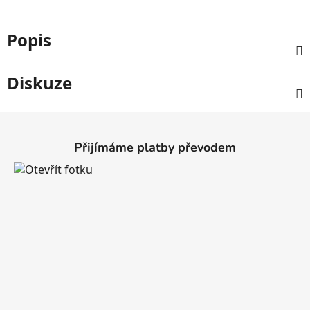
Popis
Diskuze
Z
á
Přijímáme platby převodem
p
a
t
í