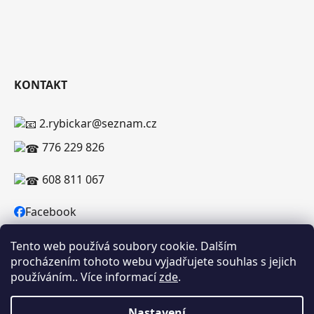
KONTAKT
2.rybickar@seznam.cz
776 229 826
608 811 067
Facebook
Tento web používá soubory cookie. Dalším
procházením tohoto webu vyjadřujete souhlas s jejich
používáním.. Více informací
zde
.
Vytvořil Shoptet
Copyright 2026
RYBICKAR.CZ
. Všechna práva
Nastavení