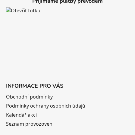
Přijímáme platby převodem
p
a
t
í
INFORMACE PRO VÁS
Obchodní podmínky
Podmínky ochrany osobních údajů
Kalendář akcí
Seznam provozoven