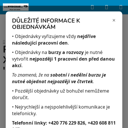
Hledat
NÁKUP
Upozorňujeme, že uvedená skladová dostupnost je orientační a může se
lišit podle aktuálních objednávek a prodeje v reálném čase.
KOŠÍK
×
DŮLEŽITÉ INFORMACE K
OBJEDNÁVKÁM
Přejít
na
• Objednávky vyřizujeme vždy
nejdříve
Domů
/
Akvaristika
/
Plata Korálová - Xiphophorus maculatus 'Coral'
obsah
následující pracovní den
.
Plata Korálová -
• Objednávky na
burzy a rozvozy
je nutné
Xiphophorus maculatus
vytvořit
nejpozději 1 pracovní den před danou
akcí
.
'Coral'
To znamená, že na
sobotní i nedělní burzu je
nutné objednat nejpozději ve čtvrtek
.
• Pozdější objednávky už bohužel nemůžeme
doručit.
• Nejrychlejší a nejspolehlivější komunikace je
telefonicky.
Telefonní linky:
+420 776 229 826, +420 608 811