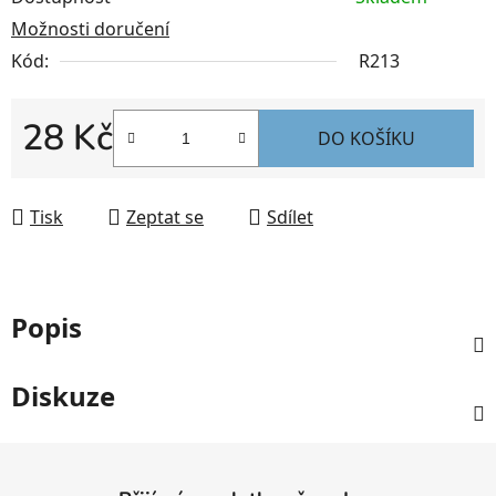
Možnosti doručení
Kód:
R213
28 Kč
DO KOŠÍKU
Měrná cena:
Tisk
Zeptat se
Sdílet
Popis
Diskuze
Z
á