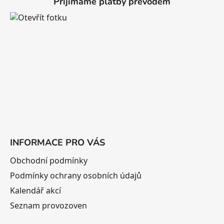
Přijímáme platby převodem
p
a
t
í
INFORMACE PRO VÁS
Obchodní podmínky
Podmínky ochrany osobních údajů
Kalendář akcí
Seznam provozoven