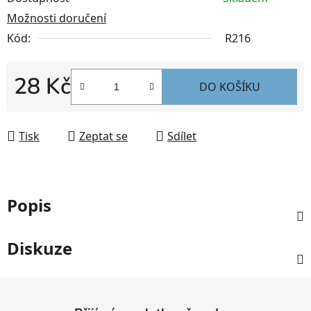
Možnosti doručení
Kód:
R216
28 Kč
DO KOŠÍKU
Měrná cena:
Tisk
Zeptat se
Sdílet
Popis
Diskuze
Z
á