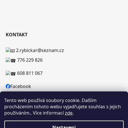
KONTAKT
2.rybickar@seznam.cz
776 229 826
608 811 067
Facebook
Tento web používá soubory cookie. Dalším
procházením tohoto webu vyjadřujete souhlas s jejich
používáním.. Více informací
zde
.
Vytvořil Shoptet
Copyright 2026
RYBICKAR.CZ
. Všechna práva
Nastavení