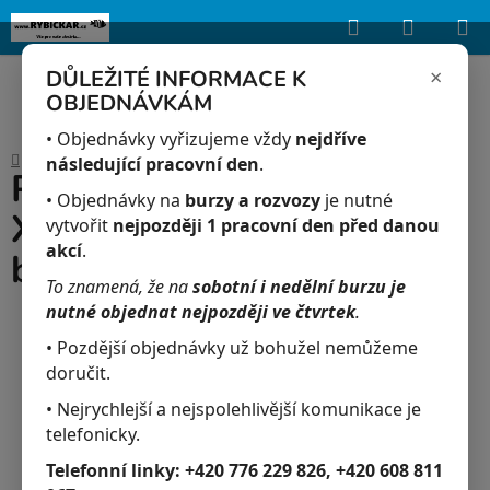
Hledat
NÁKUP
Upozorňujeme, že uvedená skladová dostupnost je orientační a může se
lišit podle aktuálních objednávek a prodeje v reálném čase.
KOŠÍK
×
DŮLEŽITÉ INFORMACE K
OBJEDNÁVKÁM
Přejít
na
• Objednávky vyřizujeme vždy
nejdříve
Domů
/
Akvaristika
/
Plata Modrá - Xiphophorus maculatus blue
obsah
následující pracovní den
.
Plata Modrá -
• Objednávky na
burzy a rozvozy
je nutné
Xiphophorus maculatus
vytvořit
nejpozději 1 pracovní den před danou
akcí
.
blue
To znamená, že na
sobotní i nedělní burzu je
nutné objednat nejpozději ve čtvrtek
.
• Pozdější objednávky už bohužel nemůžeme
doručit.
• Nejrychlejší a nejspolehlivější komunikace je
telefonicky.
Telefonní linky:
+420 776 229 826, +420 608 811