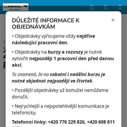
Hledat
NÁKUP
Upozorňujeme, že uvedená skladová dostupnost je orientační a může se
lišit podle aktuálních objednávek a prodeje v reálném čase.
KOŠÍK
×
DŮLEŽITÉ INFORMACE K
OBJEDNÁVKÁM
Přejít
na
• Objednávky vyřizujeme vždy
nejdříve
Domů
/
Akvaristika
/
Žebrovník Waltův albín - Pleurodeles waltl
obsah
následující pracovní den
.
abino
Žebrovník Waltův albín -
• Objednávky na
burzy a rozvozy
je nutné
vytvořit
nejpozději 1 pracovní den před danou
Pleurodeles waltl abino
akcí
.
To znamená, že na
sobotní i nedělní burzu je
nutné objednat nejpozději ve čtvrtek
.
• Pozdější objednávky už bohužel nemůžeme
doručit.
• Nejrychlejší a nejspolehlivější komunikace je
telefonicky.
Telefonní linky:
+420 776 229 826, +420 608 811