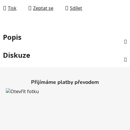
Tisk
Zeptat se
Sdílet
Popis
Diskuze
Z
á
Přijímáme platby převodem
p
a
t
í