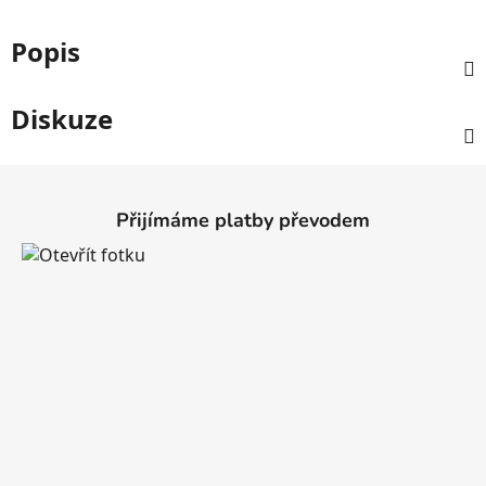
Popis
Diskuze
Z
á
Přijímáme platby převodem
p
a
t
í