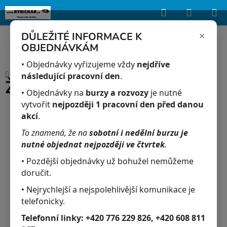
Hledat
NÁKUP
Upozorňujeme, že uvedená skladová dostupnost je orientační a může se
lišit podle aktuálních objednávek a prodeje v reálném čase.
KOŠÍK
×
DŮLEŽITÉ INFORMACE K
OBJEDNÁVKÁM
Přejít
na
• Objednávky vyřizujeme vždy
nejdříve
Domů
/
Akvaristika
/
Želví mix 100 gr
obsah
následující pracovní den
.
Želví mix 100 gr
• Objednávky na
burzy a rozvozy
je nutné
vytvořit
nejpozději 1 pracovní den před danou
akcí
.
To znamená, že na
sobotní i nedělní burzu je
nutné objednat nejpozději ve čtvrtek
.
• Pozdější objednávky už bohužel nemůžeme
doručit.
• Nejrychlejší a nejspolehlivější komunikace je
telefonicky.
Telefonní linky:
+420 776 229 826, +420 608 811