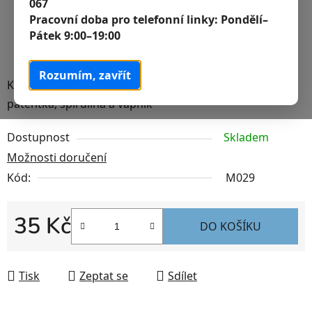
067
Pracovní doba pro telefonní linky:
Pondělí–
Pátek 9:00–19:00
Rozumím, zavřít
Krutí srdce, maso mušlí, krevety, gamarus, krill, špenát,
patentka, spirulina a vápník
Dostupnost
Skladem
Možnosti doručení
Kód:
M029
35 Kč
DO KOŠÍKU
Měrná cena:
Tisk
Zeptat se
Sdílet