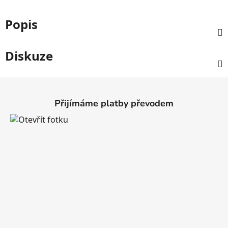
Popis
Diskuze
Z
á
Přijímáme platby převodem
p
a
t
í