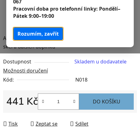
067
Pracovní doba pro telefonní linky:
Pondělí–
Pátek 9:00–19:00
Rozumím, zavřít
Akvárium o objemu 33 litru. Samotná nádrž bez krycích
skel a dalších doplňků
Dostupnost
Skladem u dodavatele
Možnosti doručení
Kód:
N018
441 Kč
DO KOŠÍKU
Měrná cena:
Tisk
Zeptat se
Sdílet