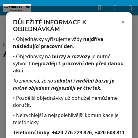
Hledat
NÁKUP
Upozorňujeme, že uvedená skladová dostupnost je orientační a může se
lišit podle aktuálních objednávek a prodeje v reálném čase.
KOŠÍK
×
DŮLEŽITÉ INFORMACE K
OBJEDNÁVKÁM
Přejít
na
• Objednávky vyřizujeme vždy
nejdříve
Domů
/
Akvaristika
/
Akvárium 48x23x30
obsah
následující pracovní den
.
Akvárium 48x23x30
• Objednávky na
burzy a rozvozy
je nutné
vytvořit
nejpozději 1 pracovní den před danou
akcí
.
To znamená, že na
sobotní i nedělní burzu je
nutné objednat nejpozději ve čtvrtek
.
• Pozdější objednávky už bohužel nemůžeme
doručit.
• Nejrychlejší a nejspolehlivější komunikace je
telefonicky.
Telefonní linky:
+420 776 229 826, +420 608 811