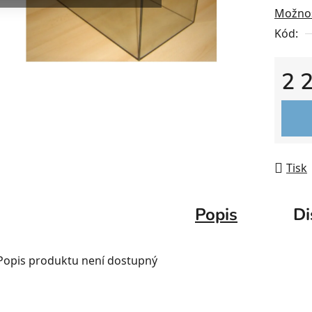
Možnos
Kód:
2 
Měrná
Tisk
Popis
Di
Popis produktu není dostupný