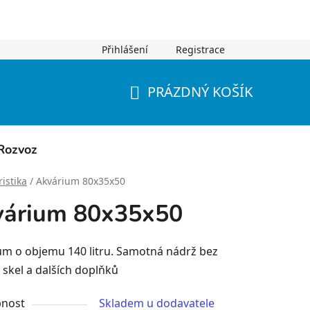
Přihlášení
Registrace
PRÁZDNÝ KOŠÍK
NÁKUPNÍ
KOŠÍK
Rozvoz
istika
/
Akvárium 80x35x50
várium 80x35x50
um o objemu 140 litru. Samotná nádrž bez
 skel a dalších doplňků
nost
Skladem u dodavatele