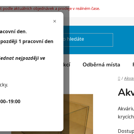
t podle aktuálních objednávek a prodeje v reálném čase.
×
mínky ochrany osobních údajů
racovní den
.
jpozději 1 pracovní den
jednat nejpozději ve
Kontakty
Kalendář akcí
Odběrná místa
Domů
/
Akvar
cky.
Ak
:00–19:00
Akvári
krycích
Dostup