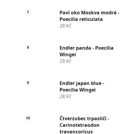
Paví oko Moskva modrá -
Poecilia reticulata
28 Kč
Endler panda - Poecilia
Wingei
28 Kč
Endler japan blue -
Poecilia Wingei
28 Kč
Čtverzubec trpasličí -
Carinotetraodon
travancoricus