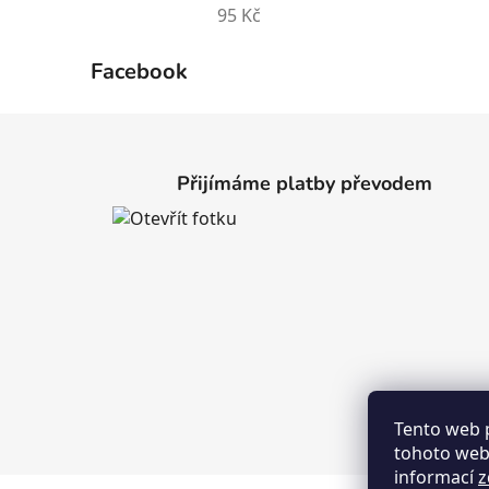
95 Kč
Facebook
Z
á
Přijímáme platby převodem
p
a
t
í
Tento web 
tohoto webu
informací
z