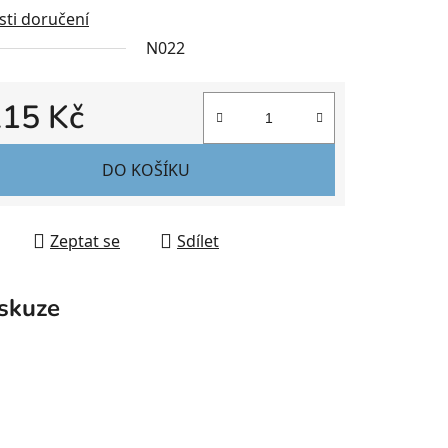
ti doručení
N022
215 Kč
 cena:
DO KOŠÍKU
Zeptat se
Sdílet
skuze