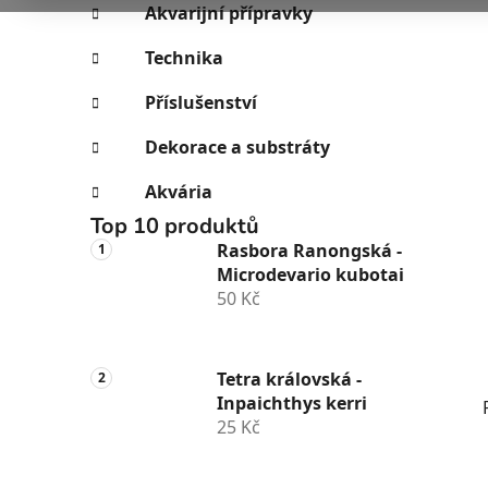
e
n
Akvarijní přípravky
í
Technika
p
a
Příslušenství
n
Dekorace a substráty
e
l
Akvária
Top 10 produktů
Rasbora Ranongská -
Microdevario kubotai
50 Kč
Tetra královská -
Inpaichthys kerri
25 Kč