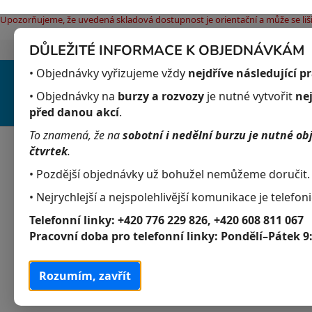
Upozorňujeme, že uvedená skladová dostupnost je orientační a může se liši
DŮLEŽITÉ INFORMACE K OBJEDNÁVKÁM
Jak nakupovat
Obchodní podmínky
Pod
Přejít
• Objednávky vyřizujeme vždy
nejdříve následující p
na
obsah
• Objednávky na
burzy a rozvozy
je nutné vytvořit
ne
před danou akcí
.
To znamená, že na
sobotní i nedělní burzu je nutné ob
Akvaristika
Obchodní podmínky
čtvrtek
.
• Pozdější objednávky už bohužel nemůžeme doručit.
P
K
Přeskočit
• Nejrychlejší a nejspolehlivější komunikace je telefoni
Akvaristika
a
kategorie
o
Telefonní linky:
+420 776 229 826, +420 608 811 067
t
s
Akvarijní živočichové
Pracovní doba pro telefonní linky:
Pondělí–Pátek 9
e
t
g
Akvarijní rostliny
r
o
Rozumím, zavřít
a
r
Krmivo
i
n