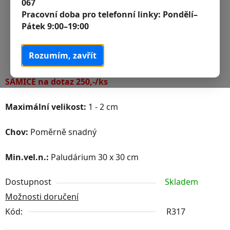
067
Pracovní doba pro telefonní linky:
Pondělí–
Pátek 9:00–19:00
Rozumím, zavřít
SAMICE na dotaz 250,-/ks
Maximální velikost:
1 - 2 cm
Chov:
Poměrně snadný
Min.vel.n.:
Paludárium 30 x 30 cm
Dostupnost
Skladem
Možnosti doručení
Kód:
R317