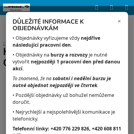
Hledat
NÁKUP
Upozorňujeme, že uvedená skladová dostupnost je orientační a může se
lišit podle aktuálních objednávek a prodeje v reálném čase.
KOŠÍK
×
DŮLEŽITÉ INFORMACE K
OBJEDNÁVKÁM
Přejít
na
• Objednávky vyřizujeme vždy
nejdříve
Domů
/
Akvaristika
/
Krab red devil - Geosesarma red devil
obsah
následující pracovní den
.
Krab red devil -
• Objednávky na
burzy a rozvozy
je nutné
Geosesarma red devil
vytvořit
nejpozději 1 pracovní den před danou
akcí
.
To znamená, že na
sobotní i nedělní burzu je
nutné objednat nejpozději ve čtvrtek
.
• Pozdější objednávky už bohužel nemůžeme
doručit.
• Nejrychlejší a nejspolehlivější komunikace je
telefonicky.
Telefonní linky:
+420 776 229 826, +420 608 811