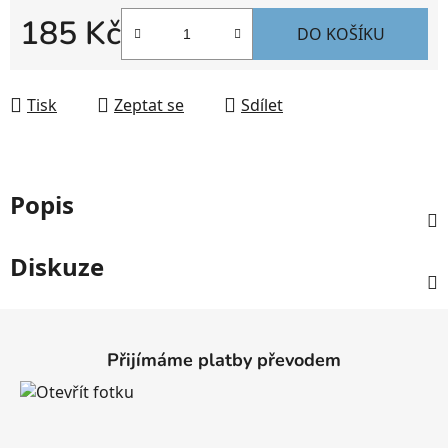
185 Kč
DO KOŠÍKU
Měrná cena:
Tisk
Zeptat se
Sdílet
Popis
Diskuze
Z
á
Přijímáme platby převodem
p
a
t