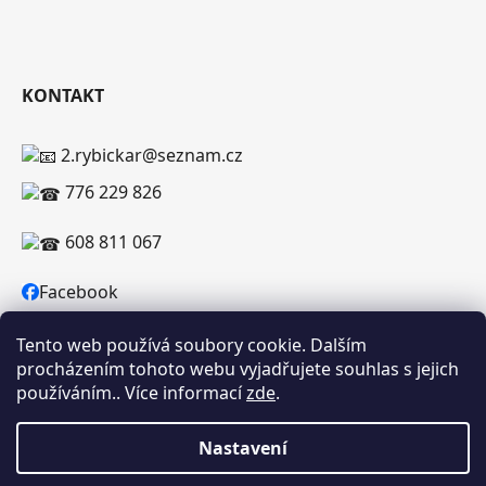
KONTAKT
2.rybickar@seznam.cz
776 229 826
608 811 067
Facebook
Tento web používá soubory cookie. Dalším
procházením tohoto webu vyjadřujete souhlas s jejich
používáním.. Více informací
zde
.
Vytvořil Shoptet
Copyright 2026
RYBICKAR.CZ
. Všechna práva
Nastavení
vyhrazena.