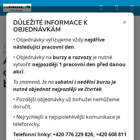
Hledat
NÁKUP
Upozorňujeme, že uvedená skladová dostupnost je orientační a může se
lišit podle aktuálních objednávek a prodeje v reálném čase.
KOŠÍK
×
DŮLEŽITÉ INFORMACE K
OBJEDNÁVKÁM
Přejít
na
• Objednávky vyřizujeme vždy
nejdříve
Domů
/
Akvaristika
/
Arowana dvojvousá 7-10 cm - Osteoglossum
obsah
následující pracovní den
.
bicirrhosum
Arowana dvojvousá 7-10
• Objednávky na
burzy a rozvozy
je nutné
vytvořit
nejpozději 1 pracovní den před danou
cm - Osteoglossum
akcí
.
bicirrhosum
To znamená, že na
sobotní i nedělní burzu je
nutné objednat nejpozději ve čtvrtek
.
• Pozdější objednávky už bohužel nemůžeme
doručit.
• Nejrychlejší a nejspolehlivější komunikace je
telefonicky.
Telefonní linky:
+420 776 229 826, +420 608 811