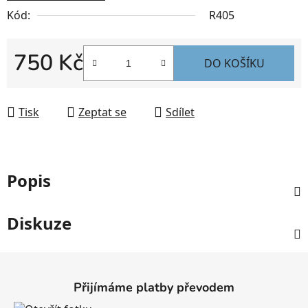
Kód:
R405
750 Kč
DO KOŠÍKU
Měrná cena:
Tisk
Zeptat se
Sdílet
Popis
Diskuze
Z
á
Přijímáme platby převodem
p