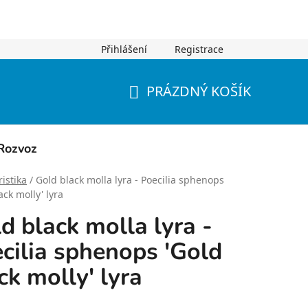
Přihlášení
Registrace
PRÁZDNÝ KOŠÍK
NÁKUPNÍ
KOŠÍK
Rozvoz
istika
/
Gold black molla lyra - Poecilia sphenops
ack molly' lyra
d black molla lyra -
cilia sphenops 'Gold
ck molly' lyra