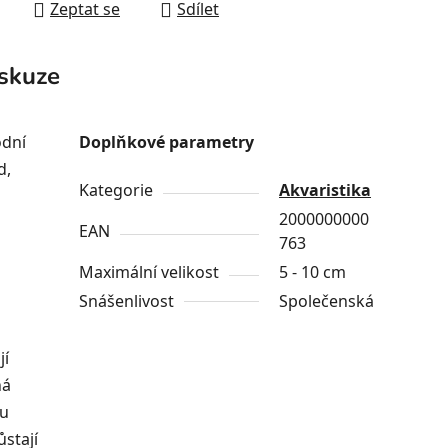
Zeptat se
Sdílet
skuze
odní
Doplňkové parametry
d,
Kategorie
Akvaristika
2000000000
EAN
763
Maximální velikost
5 - 10 cm
Snášenlivost
Společenská
jí
ná
ou
ůstají