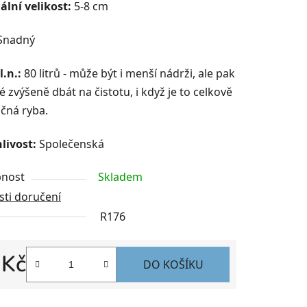
lní velikost:
5-8 cm
Snadný
l.n.:
80 litrů - může být i menší nádrži, ale pak
é zvýšeně dbát na čistotu, i když je to celkově
čná ryba.
livost:
Společenská
nost
Skladem
ti doručení
R176
 Kč
DO KOŠÍKU
 cena: