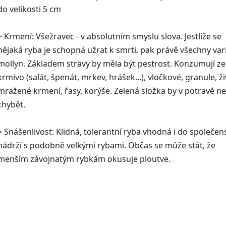
do velikosti 5 cm
> Krmení: Všežravec - v absolutním smyslu slova. Jestliže se
nějaká ryba je schopná užrat k smrti, pak právě všechny var
mollyn. Základem stravy by měla být pestrost. Konzumují ze
krmivo (salát, špenát, mrkev, hrášek...), vločkové, granule, ži
mražené krmení, řasy, korýše. Zelená složka by v potravě n
chybět.
> Snášenlivost: Klidná, tolerantní ryba vhodná i do společe
nádrží s podobně velkými rybami. Občas se může stát, že
menším závojnatým rybkám okusuje ploutve.