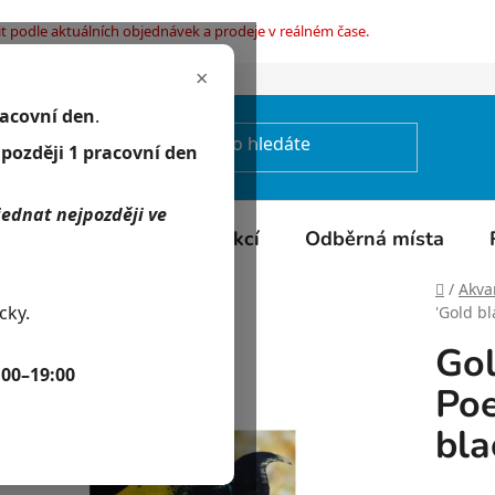
t podle aktuálních objednávek a prodeje v reálném čase.
×
mínky ochrany osobních údajů
racovní den
.
jpozději 1 pracovní den
jednat nejpozději ve
Kontakty
Kalendář akcí
Odběrná místa
Domů
/
Akvar
cky.
'Gold bl
Gol
:00–19:00
Poe
bla