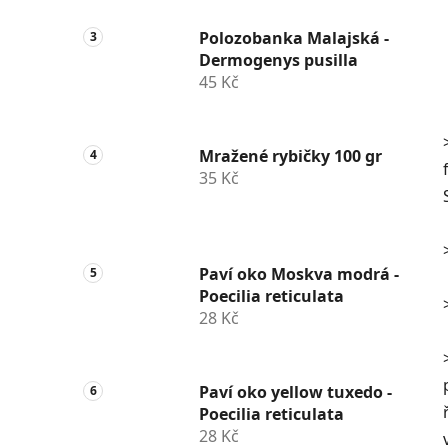
Polozobanka Malajská -
Dermogenys pusilla
45 Kč
Mražené rybičky 100 gr
35 Kč
Paví oko Moskva modrá -
Poecilia reticulata
28 Kč
Paví oko yellow tuxedo -
Poecilia reticulata
28 Kč