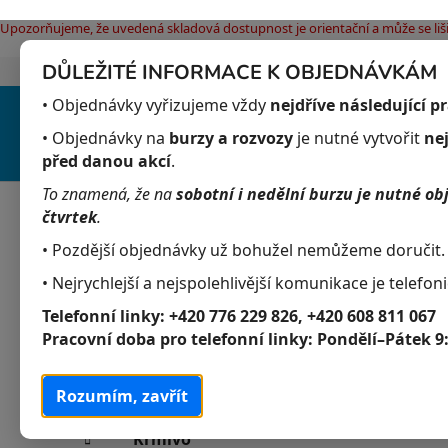
Upozorňujeme, že uvedená skladová dostupnost je orientační a může se liši
DŮLEŽITÉ INFORMACE K OBJEDNÁVKÁM
Jak nakupovat
Obchodní podmínky
Pod
Přejít
• Objednávky vyřizujeme vždy
nejdříve následující p
na
obsah
• Objednávky na
burzy a rozvozy
je nutné vytvořit
ne
před danou akcí
.
To znamená, že na
sobotní i nedělní burzu je nutné ob
Akvaristika
Obchodní podmínky
čtvrtek
.
• Pozdější objednávky už bohužel nemůžeme doručit.
• Nejrychlejší a nejspolehlivější komunikace je telefoni
P
K
Přeskočit
Akvaristika
Telefonní linky:
+420 776 229 826, +420 608 811 067
a
kategorie
o
Pracovní doba pro telefonní linky:
Pondělí–Pátek 9
t
s
Akvarijní živočichové
e
t
g
Rozumím, zavřít
Akvarijní rostliny
r
o
a
r
Krmivo