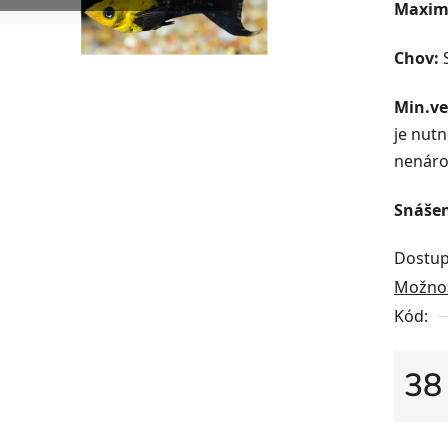
Maximá
Chov:
Min.ve
je nutn
nenáro
Snášen
Dostup
Možnos
Kód:
38
Měrná