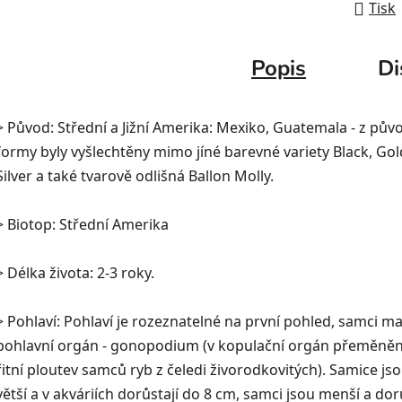
Tisk
Popis
Di
> Původ: Střední a Jižní Amerika: Mexiko, Guatemala - z pův
formy byly vyšlechtěny mimo jíné barevné variety Black, Gol
Silver a také tvarově odlišná Ballon Molly.
> Biotop: Střední Amerika
> Délka života: 2-3 roky.
> Pohlaví: Pohlaví je rozeznatelné na první pohled, samci ma
pohlavní orgán - gonopodium (v kopulační orgán přeměně
řitní ploutev samců ryb z čeledi živorodkovitých). Samice js
větší a v akváriích dorůstají do 8 cm, samci jsou menší a dor