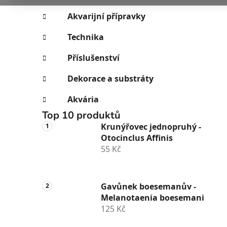
i
n
e
n
Akvarijní přípravky
í
Technika
p
a
Příslušenství
n
Dekorace a substráty
e
l
Akvária
Top 10 produktů
Krunýřovec jednopruhý -
Otocinclus Affinis
55 Kč
Gavůnek boesemanův -
Melanotaenia boesemani
125 Kč