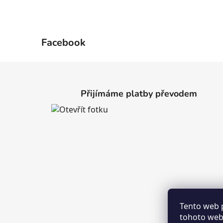
Facebook
Z
á
Přijímáme platby převodem
p
a
t
í
Tento web 
tohoto webu