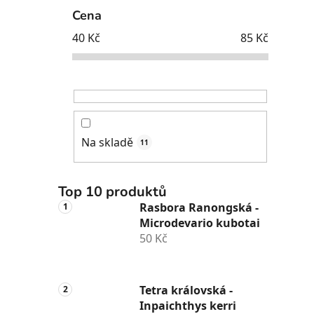
Cena
40
Kč
85
Kč
Na skladě
11
Top 10 produktů
Rasbora Ranongská -
Microdevario kubotai
50 Kč
Tetra královská -
Inpaichthys kerri