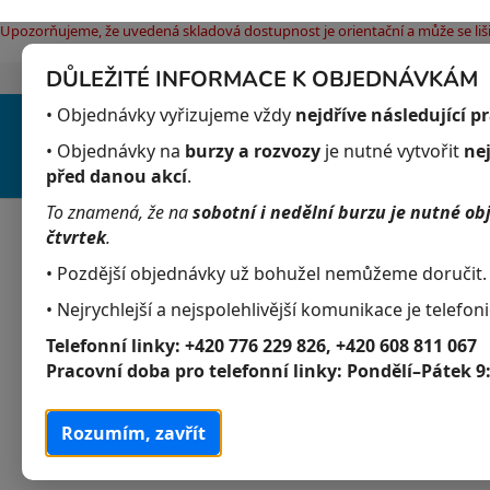
Upozorňujeme, že uvedená skladová dostupnost je orientační a může se liši
DŮLEŽITÉ INFORMACE K OBJEDNÁVKÁM
Jak nakupovat
Obchodní podmínky
Pod
Přejít
• Objednávky vyřizujeme vždy
nejdříve následující p
na
obsah
• Objednávky na
burzy a rozvozy
je nutné vytvořit
ne
před danou akcí
.
To znamená, že na
sobotní i nedělní burzu je nutné ob
Akvaristika
Obchodní podmínky
čtvrtek
.
• Pozdější objednávky už bohužel nemůžeme doručit.
Domů
/
Akvaristika
/
Akvarijní živočichové
/
Akvarijní ryb
• Nejrychlejší a nejspolehlivější komunikace je telefoni
P
K
Přeskočit
Akvaristika
a
kategorie
o
Telefonní linky:
+420 776 229 826, +420 608 811 067
t
Pracovní doba pro telefonní linky:
Pondělí–Pátek 9
s
Akvarijní živočichové
e
t
g
Akvarijní ryby
r
Rozumím, zavřít
o
a
r
Malawi
i