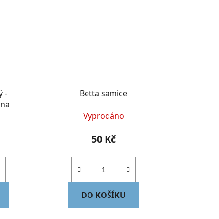
 -
Betta samice
una
Vyprodáno
50 Kč
DO KOŠÍKU