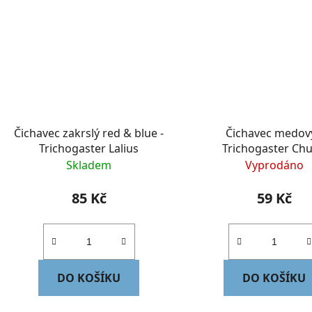
Čichavec zakrslý red & blue -
Čichavec medový
Trichogaster Lalius
Trichogaster Ch
Skladem
Vyprodáno
85 Kč
59 Kč
DO KOŠÍKU
DO KOŠÍKU