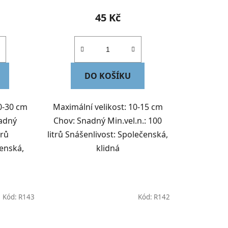
45 Kč
DO KOŠÍKU
0-30 cm
Maximální velikost: 10-15 cm
adný
Chov: Snadný Min.vel.n.: 100
trů
litrů Snášenlivost: Společenská,
čenská,
klidná
Kód:
R143
Kód:
R142