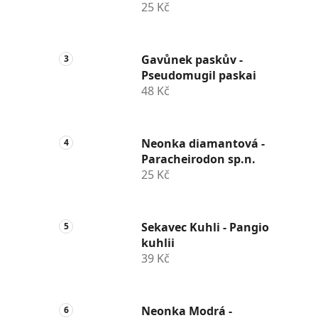
25 Kč
Gavůnek paskův -
Pseudomugil paskai
48 Kč
Neonka diamantová -
Paracheirodon sp.n.
25 Kč
Sekavec Kuhli - Pangio
kuhlii
39 Kč
Neonka Modrá -