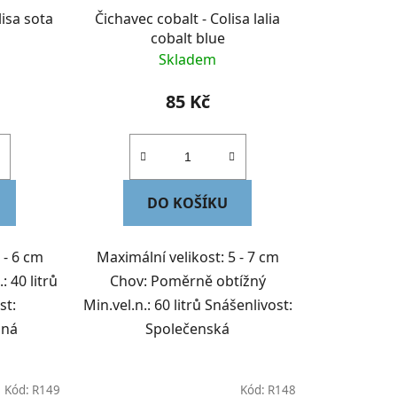
k
lisa sota
Čichavec cobalt - Colisa lalia
t
cobalt blue
ů
Skladem
85 Kč
DO KOŠÍKU
 - 6 cm
Maximální velikost: 5 - 7 cm
: 40 litrů
Chov: Poměrně obtížný
st:
Min.vel.n.: 60 litrů Snášenlivost:
dná
Společenská
Kód:
R149
Kód:
R148