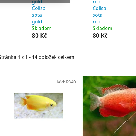
gold -
red -
Colisa
Colisa
sota
sota
gold
red
Skladem
Skladem
80 Kč
80 Kč
Stránka
1
z
1
-
14
položek celkem
V
ý
Kód:
R340
p
s
p
r
o