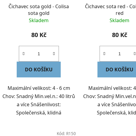
d
Čichavec sota gold - Colisa
Čichavec sota red - Co
u
sota gold
red
k
Skladem
Skladem
t
ů
80 Kč
80 Kč
DO KOŠÍKU
DO KOŠÍKU
Maximální velikost: 4 - 6 cm
Maximální velikost: 4
Chov: Snadný Min.vel.n.: 40 litrů
Chov: Snadný Min.vel.n.
a více Snášenlivost:
a více Snášenlivo
Společenská, klidná
Společenská, kli
Kód:
R150