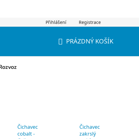
Přihlášení
Registrace
PRÁZDNÝ KOŠÍK
NÁKUPNÍ
KOŠÍK
Rozvoz
Čichavec
Čichavec
cobalt -
zakrslý