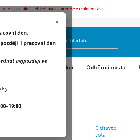
t podle aktuálních objednávek a prodeje v reálném čase.
×
mínky ochrany osobních údajů
racovní den
.
jpozději 1 pracovní den
jednat nejpozději ve
Kontakty
Kalendář akcí
Odběrná místa
y
/
Labyrintky
cky.
Labyrintky
:00–19:00
Nejprodávanější
Čichavec
Čichavec
sota
sota