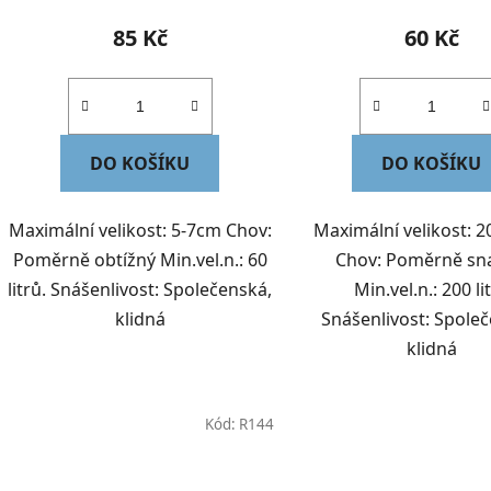
85 Kč
60 Kč
DO KOŠÍKU
DO KOŠÍKU
Maximální velikost: 5-7cm Chov:
Maximální velikost: 2
Poměrně obtížný Min.vel.n.: 60
Chov: Poměrně sn
litrů. Snášenlivost: Společenská,
Min.vel.n.: 200 li
klidná
Snášenlivost: Spole
klidná
Kód:
R144