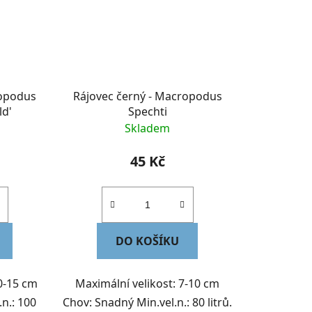
hopodus
Rájovec černý - Macropodus
ld'
Spechti
Skladem
45 Kč
DO KOŠÍKU
0-15 cm
Maximální velikost: 7-10 cm
n.: 100
Chov: Snadný Min.vel.n.: 80 litrů.