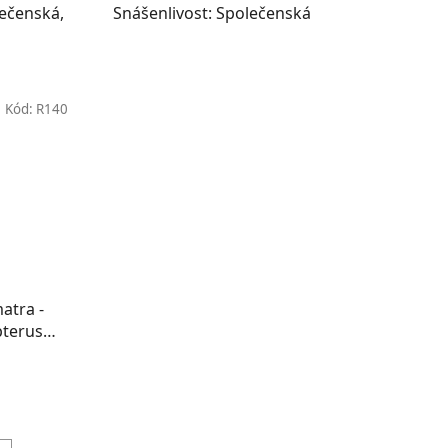
lečenská,
Snášenlivost: Společenská
Kód:
R140
atra -
pterus