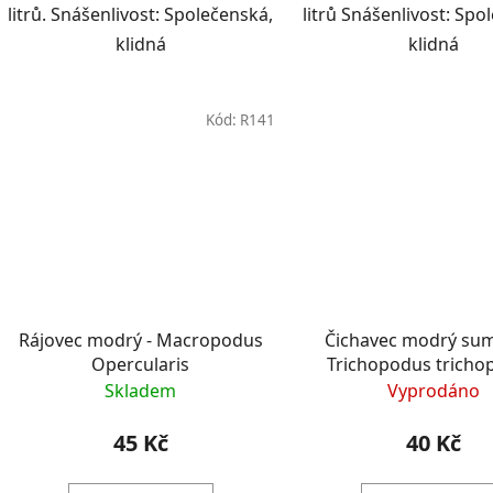
litrů. Snášenlivost: Společenská,
litrů Snášenlivost: Spo
klidná
klidná
Kód:
R141
Rájovec modrý - Macropodus
Čichavec modrý sum
Opercularis
Trichopodus tricho
sumatranus
Skladem
Vyprodáno
45 Kč
40 Kč