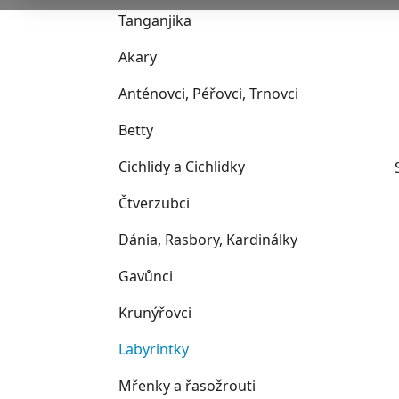
n
e
n
Tanganjika
í
Akary
p
a
Anténovci, Péřovci, Trnovci
n
Betty
e
l
Cichlidy a Cichlidky
Čtverzubci
Dánia, Rasbory, Kardinálky
Gavůnci
i
Krunýřovci
Labyrintky
Mřenky a řasožrouti