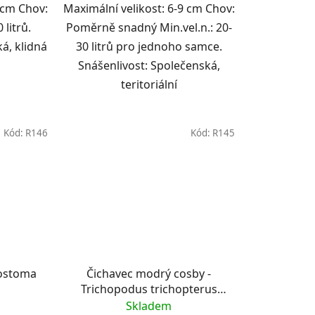
 cm Chov:
Maximální velikost: 6-9 cm Chov:
 litrů.
Poměrně snadný Min.vel.n.: 20-
á, klidná
30 litrů pro jednoho samce.
Snášenlivost: Společenská,
teritoriální
Kód:
R146
Kód:
R145
elostoma
Čichavec modrý cosby -
Trichopodus trichopterus
sumatranus m. Cosby
Skladem