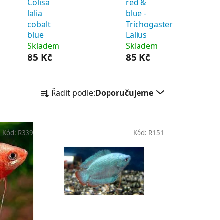
Colisa
red &
lalia
blue -
cobalt
Trichogaster
blue
Lalius
Skladem
Skladem
85 Kč
85 Kč
Ř
Řadit podle:
Doporučujeme
a
z
e
Kód:
R339
Kód:
R151
n
í
p
r
o
d
u