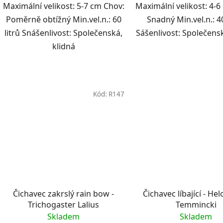
Maximální velikost: 5-7 cm Chov:
Maximální velikost: 4-6
Poměrně obtížný Min.vel.n.: 60
Snadný Min.vel.n.: 40
litrů Snášenlivost: Společenská,
Sášenlivost: Společensk
klidná
Kód:
R147
Čichavec zakrslý rain bow -
Čichavec líbající - H
Trichogaster Lalius
Temmincki
Skladem
Skladem