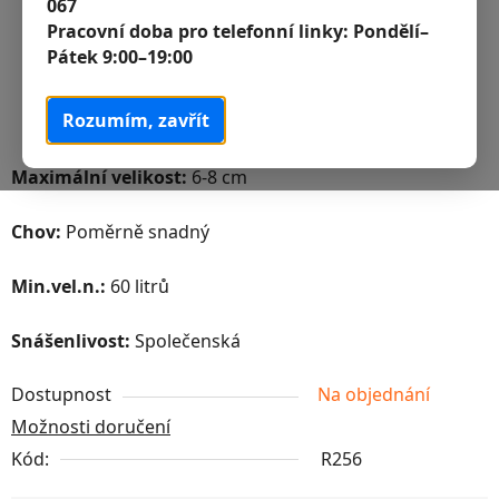
067
Pracovní doba pro telefonní linky:
Pondělí–
Pátek 9:00–19:00
Rozumím, zavřít
Maximální velikost:
6-8 cm
Chov:
Poměrně snadný
Min.vel.n.:
60 litrů
Snášenlivost:
Společenská
Dostupnost
Na objednání
Možnosti doručení
Kód:
R256