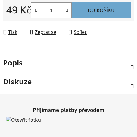
49 Kč
DO KOŠÍKU
Měrná cena:
Tisk
Zeptat se
Sdílet
Popis
Diskuze
Z
á
Přijímáme platby převodem
p
a
t