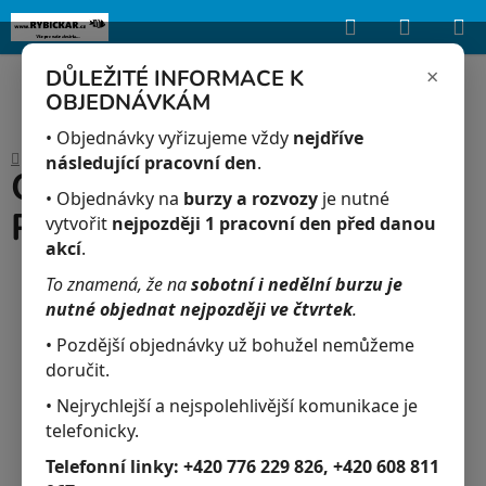
Hledat
NÁKUP
Upozorňujeme, že uvedená skladová dostupnost je orientační a může se
lišit podle aktuálních objednávek a prodeje v reálném čase.
KOŠÍK
×
DŮLEŽITÉ INFORMACE K
OBJEDNÁVKÁM
Přejít
na
• Objednávky vyřizujeme vždy
nejdříve
Domů
/
Akvaristika
/
Okounek Sklovitý - Parambassis ranga
obsah
následující pracovní den
.
Okounek Sklovitý -
• Objednávky na
burzy a rozvozy
je nutné
Parambassis ranga
vytvořit
nejpozději 1 pracovní den před danou
akcí
.
To znamená, že na
sobotní i nedělní burzu je
nutné objednat nejpozději ve čtvrtek
.
• Pozdější objednávky už bohužel nemůžeme
doručit.
• Nejrychlejší a nejspolehlivější komunikace je
telefonicky.
Telefonní linky:
+420 776 229 826, +420 608 811