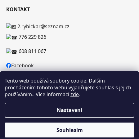
KONTAKT
2.rybickar@seznam.cz
776 229 826
608 811 067
Facebook
Tento web používá soubory cookie. Dalším
procházením tohoto webu vyjadřujete souhlas s jejich
používáním.. Více informací
zde
.
Vytvořil Shoptet
Copyright 2026
RYBICKAR.CZ
. Všechna práva
Nastavení
vyhrazena.
Souhlasím
Upozorňujeme, že uvedená skladová dostupnost je orientační a
může se lišit podle aktuálních objednávek a prodeje v reálném čase.